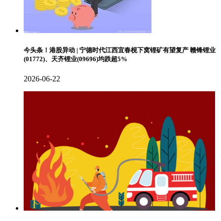
今头条！港股异动 | 宁德时代江西宜春枧下窝锂矿有望复产 赣锋锂业
(01772)、天齐锂业(09696)均跌超5%
2026-06-22