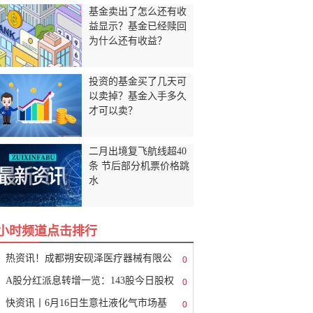
基金卖出了怎么还有收
益显示？基金已经赎回
为什么还有收益？
投资的基金买了几天可
以卖掉？基金入手多久
才可以卖？
二月出境复飞航线超40
条 节后部分机票价格跳
水
8小时频道点击排行
热资讯！成都朔安砚泽医疗器械有限公
0
A股分红派息转增一览：143股今日股权
0
快资讯丨6月16日生意社液化气市场基
0