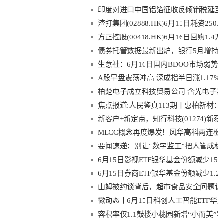
印度对进口中国铝箔征收反倾销税延至20
渣打集团(02888.HK)6月15日耗资25
方正控股(00418.HK)6月16日回购1
债券托管数据最新出炉，银行5月增持
生意社：6月16日国内BDOO市场弱
A股早盘震荡冲高 深成指半日涨1.1
柏楚电子成立科技贸易公司 含光电子
焦点报道:人民鉴真113期丨惠柏新材
新客户+新定点，知行科技(01274
MLCC概念再度爆发！风华高科两连板
要闻速递：别让“数字监工”把人管成
6月15日影视ETF银华基金份额减少
时快讯
6月15日券商ETF银华基金份额减少
山姆被约谈背后，超市食品安全问题
微动态丨6月15日科创人工智能ETF
武纪、澜起科技
容积率仅1.1鼓楼小桃园新增“小而美