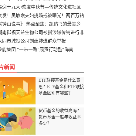
喜迎十九大•欢度中秋节—传统文化进社区
突发！吴敏霞夫妇挑婚戒被曝光！两百万钻
《钟山说事》 热点聚焦：胡鹏飞的最美乡
湖南御福天益生物公司被指涉嫌传销进行非
大同市城投公司刘建婷遭群众举报
鲁能集团 “一带一路”履责行动暨“海南
片新闻
ETF联接基金是什么意
思？ETF基金和ETF联接
基金区别有哪些？
货币基金的收益高吗？
货币基金一般年收益率
多少？