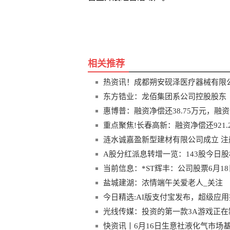
关键词
安砚泽医疗器械有限公司
相关推荐
热资讯！成都朔安砚泽医疗器械有限公
东方锆业：龙佰集团系公司控股股东
惠博普：融资净偿还38.75万元，融资
重点聚焦!长春高新：融资净偿还921.2
涟水诚嘉盈新型建材有限公司成立 注
A股分红派息转增一览：143股今日
当前信息：*ST辉丰：公司股票6月
盐城建湖：浓情端午关爱老人_关注
今日精选:AI版支付宝发布，超级应
光线传媒：投资的第一款3A游戏正在制
快资讯丨6月16日生意社液化气市场基差