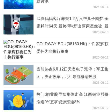
新资讯
2026-06-14
武汉妈妈客厅养蚕1.2万只帮儿子圆梦 全
家耗时64天 最终“手搓”出两床蚕丝被_最
2026-06-13
新
GOLDWAY EDU(08160.HK)：许家辉获
委任为非执行董事
2026-06-12
当前热点6月12日天奥电子涨停：军工集
团，央企改革，北斗导航概念热股
2026-06-12
热门:铜业股早盘集体走高 江西铜业股份
涨逾9%五矿资源涨逾8%
2026-06-12