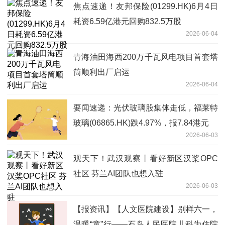
焦点速递！友邦保险(01299.HK)6月4日
耗资6.59亿港元回购832.5万股
2026-06-04
青海油田海西200万千瓦风电项目首套塔
筒顺利出厂启运
2026-06-04
要闻速递：光伏玻璃股集体走低，福莱特
玻璃(06865.HK)跌4.97%，报7.84港元
2026-06-03
观天下！武汉观察丨看好新区汉桨OPC
社区 芬兰AI团队也想入驻
2026-06-03
【报资讯】【人文医院建设】别样六一，
温暖“童”行——石岛人民医院儿科为住院