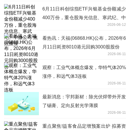
6月11日科创综指ETF兴银基金份额减少
400万份，重仓股海光信息、寒武纪、中
2026-06-12
微公司 焦点播报
看热讯：天福(06868.HK)公布，2026年6
月11日耗资8010港元回购3000股股份
2026-06-11
观察：工业气体概念爆发，华特气体20%
涨停，和远气体3连板
2026-06-11
最新消息：宇邦新材：除光伏焊带外开发
了锡膏、定向反射光学薄膜
2026-06-11
重点聚焦!益客食品定增预案出炉 拟募资