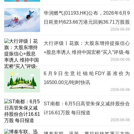
华润燃气(01193.HK)公布，2026年6月9
日耗资约623.66万港元回购36.71万股股
2026-06-09
份|当前热讯
大行评级丨花旗：大股东增持提振信心
+股息率诱人 维持中国宏桥“买入”评级-每
2026-06-09
日讯息
6月9日生意社锦纶FDY基准价为
16500.00元/吨|时快讯
2026-06-09
ST南都：6月5日高管朱保义减持股份合
计16.61万股 每日报道
2026-06-08
博泰车联、迅策、赛目科技签署三方协