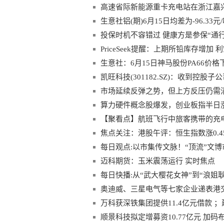
高速省际新能源重卡充电站在浙江嘉
生意社铝(期)6月15日均差为-96.3
投保时机不容错过 健康方是参保“通行
PriceSeek提醒：上期所铅库存增加
生意社：6月15日神马股份PA66价格
凯旺科技(301182.SZ)：收到控股子
市场延续反弹之势，但上方反压仍需
算力硬件概念股爆发，创业板指半日涨超
走势
【聚看点】航班飞行中旅客携带的充
焦点关注：港股午评：恒生指数涨0.45
每日观点:以市集传文脉！“顶流”文
迈科期货：玉米震荡运行 实时焦点
每日快播:从“武大樱花女神”到“浪姐
奥迪威、三星电气等七家企业递表港
港交所早参 短讯
万科获深铁集团提供11.4亿元借款 
参 每日视点
顺景科技拟定增募资10.77亿元 加