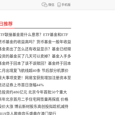
微信
手机版
日推荐
ETF联接基金是什么意思？ETF基金和ETF
联
货币基金的收益高吗？货币基金一般年收益
基金卖出了怎么还有收益显示？基金已经赎
投资的基金买了几天可以卖掉？基金入手多
基金终于回本了该不该赎回？基金终于回本
二月出境复飞航线超40条 节后部分机票价
重大事项变更！网易宝获批增加注册资本至
信达证券上市首日涨幅44%
总投资约486亿元 北京今年首批50个重大
新年北京首月二手住宅网签量再探底 价格
股价大涨 博云新材股东高创投拟趁机减持
2019华人歌曲音乐盛典在澳门举行