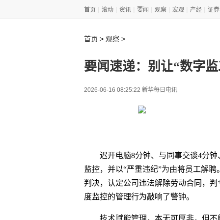
|
|
|
|
|
|
|
首页
滚动
资讯
要闻
观察
宏观
产经
证券
>
>
首页
观察
要闻速递：别让“数字监
2026-06-16 08:25:22 新华每日电讯
迟开电脑8分钟、与同事交谈4分
监控，并以“严重违纪”为由将员工解
判决，认定公司违法解除劳动合同，判令
度监控的管理行为敲响了警钟。
技术赋能管理，本无可厚非，但不