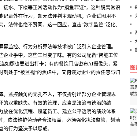
、接水、下楼等正常活动作为“摸鱼罪证”，这种脱离常识
能记录外在行为，却无法评判主观动机；企业试图用不
实，法律也绝不赞同。这一回应，直击“数字监管”泛化、
屏幕监控、行为分析算法等技术被广泛引入企业管理。
些企业手中，这些工具变了味。有的公司配备“智能工位
，连如厕也要进出打卡；有的餐饮门店密布AI摄像头，紧
图
时刻处于“被监视”的焦虑中，又何谈对企业的责任感与归
造。监控触角的无孔不入，不仅折射出部分企业管理思
怀的双重缺失。有效的管理，应当是法治与德治的结
力放在优化流程、赋能员工、建立公平透明的绩效体系
同时，依法维护劳动者合法权益，必须强化执法监管，划清
益的行为坚决予以惩戒。