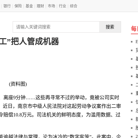
|
|
|
|
|
|
|
银行
保险
基金
理财
市场
行业
综合
搜索
每
工”把人管成机器
(资料图)
钟、离座9分钟……这些再寻常不过的举动，竟被公司实时
聘。近日，南京市中级人民法院对这起劳动争议案作出二审
赔偿10.8万元。司法机关的鲜明态度，为滥用数据、过
能逾越法律与常理，沦为冰冷的“数字牢笼”。此案中，企