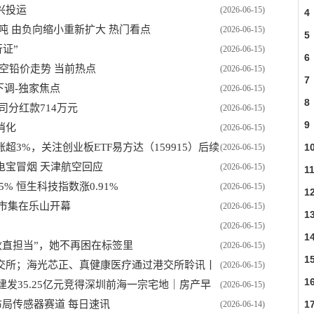
兴投运
(2026-06-15)
4
3元/吨 由负向缩小重新扩大 热门看点
(2026-06-15)
5
证”
(2026-06-15)
6
 利空铅价走势 当前热点
(2026-06-15)
7
下调-独家焦点
(2026-06-15)
8
公司分红款714万元
(2026-06-15)
委
9
消化
(2026-06-15)
3%，关注创业板ETF易方达（159915）后续
1
(2026-06-15)
电宝冒烟 天津航空回应
(2026-06-15)
1
% 恒生科技指数涨0.91%
(2026-06-15)
1
博市集在乐山开幕
(2026-06-15)
1
(2026-06-15)
1
耿直担当”，她不再困在标签里
(2026-06-15)
1
交所；海光芯正、真健康医疗通过港交所聆讯丨
(2026-06-15)
1
；建发35.25亿元竞得深圳前海一宗宅地｜房产早
(2026-06-15)
码布局传感器赛道 每日速讯
1
(2026-06-14)