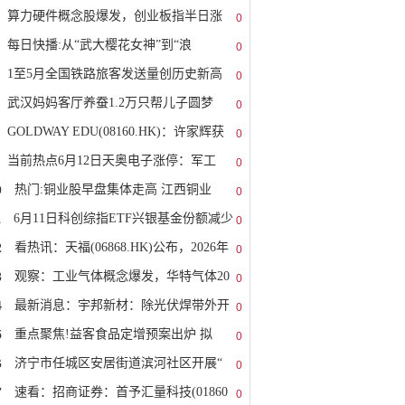
算力硬件概念股爆发，创业板指半日涨
0
每日快播:从“武大樱花女神”到“浪
0
1至5月全国铁路旅客发送量创历史新高
0
武汉妈妈客厅养蚕1.2万只帮儿子圆梦
0
GOLDWAY EDU(08160.HK)：许家辉获
0
当前热点6月12日天奥电子涨停：军工
0
0
热门:铜业股早盘集体走高 江西铜业
0
1
6月11日科创综指ETF兴银基金份额减少
0
2
看热讯：天福(06868.HK)公布，2026年
0
3
观察：工业气体概念爆发，华特气体20
0
4
最新消息：宇邦新材：除光伏焊带外开
0
5
重点聚焦!益客食品定增预案出炉 拟
0
6
济宁市任城区安居街道滨河社区开展“
0
7
速看：招商证券：首予汇量科技(01860
0