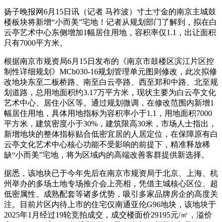
扬子晚报网6月15日讯（记者 马祚波）寸土寸金的南京主城鼓
楼板块将新增“小而美”宅地！记者从规划部门了解到，拟在白
云亭艺术中心东侧增加1幅居住用地，容积率仅1.1，出让面积
只有7000平方米。
根据南京市规资局6月15日发布的《南京市鼓楼区滨江片区控
制性详细规划》MCb030-16规划管理单元图则修改，此次拟修
改地块东至二板桥路、南至白云亭路、西至郑和中路、北至规
划道路，总用地面积约3.17万平方米，现状主要为白云亭文化
艺术中心、居住小区等。通过规划微调，在修改范围内新增1
幅居住用地，具体用地指标为容积率小于1.1，用地面积7000
平方米，建筑密度小于30%，建筑限高30米，市场人士指出，
新增地块的整体指标贴合低密宜居的人居定位，在保障原有白
云亭文化艺术中心核心功能不受影响的前提下，精准释放稀
缺“小而美”宅地，将为区域内的高端改善客群提供新选择。
据悉，该地块已于今年先后在南京市规资局于北京、上海、杭
州举办的多场土地专场推介会上亮相，凭借主城核心区位、超
低密属性、成熟配套等诸多优势，吸引多家品牌房企的高度关
注。目前片区内待上市的住宅仅南通亚伦G96地块，该地块于
2025年1月经过19轮竞拍成交，成交楼面价29195元/㎡，溢价