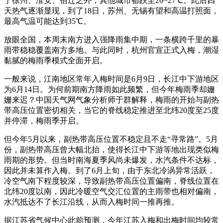
了徐州、淮安、宿迁之外，其他城市都跌至26~27℃。此后四
天热气逐渐显现，到了18日，苏州、无锡有望和高温打照面，
最高气温可能达到35℃。
放眼全国，本周末南方进入强降雨集中期，一条横跨千里的暴
雨带稳稳覆盖南方多地。与此同时，杭州官宣正式入梅，潮湿
黏腻的梅雨季模式全面开启。
一般来说，江南地区常年入梅时间是6月9日，长江中下游地区
为6月14日。为何前期南方降雨如此频繁，但今年梅雨季却姗
姗来迟？中国天气网气象分析师于群解释，梅雨的开始与副热
带高压位置密切相关，当它的脊线稳定推进至北纬20度至25度
并停滞，梅雨季开启。
但今年5月以来，副热带高压位置不稳定且不走“寻常路”。5月
份，副热带高压曾大幅北抬，使得长江中下游等地出现类似梅
雨期的形势。但当时南海夏季风尚未爆发，水汽条件不达标，
因此并未算作入梅。到了6月上旬，由于东北冷涡异常活跃，
冷空气南下程度较深，导致副热带高压位置偏南，脊线位置在
北纬20度以南，因此冷暖空气交汇位置的主雨带也相对偏南，
水汽抵达不了长江沿线，从而入梅时间一推再推。
据江苏省气候中心此前预测，今年江苏入梅和出梅时间均较常