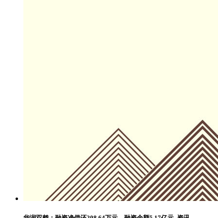
华润双鹤：融资净偿还208.64万元，融资余额5.17亿元_资讯