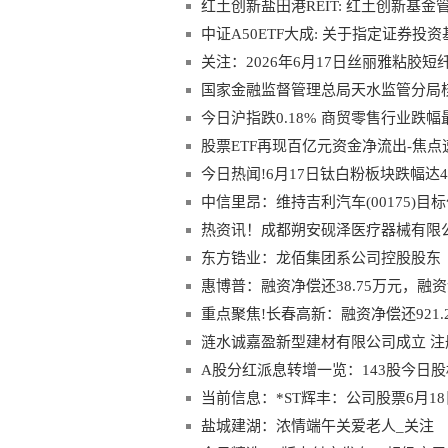
万港元回购109.8万股
红土创新盐田港REIT: 红土创新
式基础设施证券投资基金首发份额解
中证A50ETF大成: 关于指定证券
关注：2026年6月17日丝丽雅粘胶短
国家金融监督管理总局天水监管分局
长任职资格
今日沪指跌0.18% 商贸零售行业跌幅
股票ETF再现百亿元资金净流出-焦点
今日热闻!6月17日钛白粉板块跌幅达4
中信里昂：维持吉利汽车(00175)目
热资讯！成都朔安砚泽医疗器械有限公
东方锆业：龙佰集团系公司控股股东
惠博普：融资净偿还38.75万元，融资
重点聚焦!长春高新：融资净偿还921.2
涟水诚嘉盈新型建材有限公司成立 注
A股分红派息转增一览：143股今日
当前信息：*ST辉丰：公司股票6月
盐城建湖：浓情端午关爱老人_关注