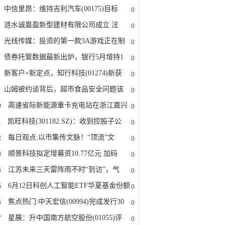
中信里昂：维持吉利汽车(00175)目标
0
涟水诚嘉盈新型建材有限公司成立 注
0
光线传媒：投资的第一款3A游戏正在制
0
债券托管数据最新出炉，银行5月增持1
0
新客户+新定点，知行科技(01274)新获
0
山姆被约谈背后，超市食品安全问题该
0
0
高速省际新能源重卡充电站在浙江嘉兴
0
1
凯旺科技(301182.SZ)：收到控股子公
0
2
每日观点:以市集传文脉！“顶流”文
0
3
顺景科技拟定增募资10.77亿元 加码
0
4
江苏未来三天雷阵雨不时“到访”，气
0
5
6月12日科创人工智能ETF华夏基金份额
0
6
焦点热门:中天宏信(00994)完成发行30
0
7
星展：升中国南方航空股份(01055)评
0