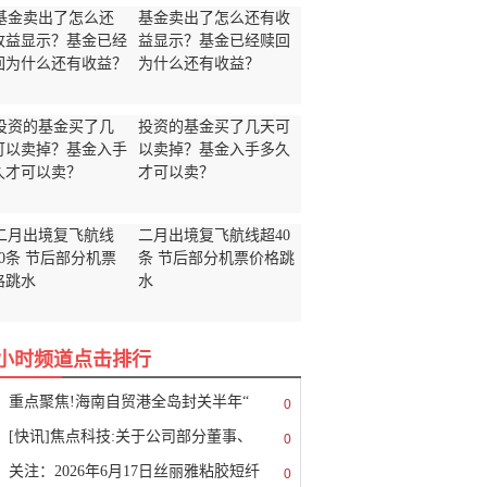
基金卖出了怎么还有收
益显示？基金已经赎回
为什么还有收益？
投资的基金买了几天可
以卖掉？基金入手多久
才可以卖？
二月出境复飞航线超40
条 节后部分机票价格跳
水
8小时频道点击排行
重点聚焦!海南自贸港全岛封关半年“
0
[快讯]焦点科技:关于公司部分董事、
0
关注：2026年6月17日丝丽雅粘胶短纤
0