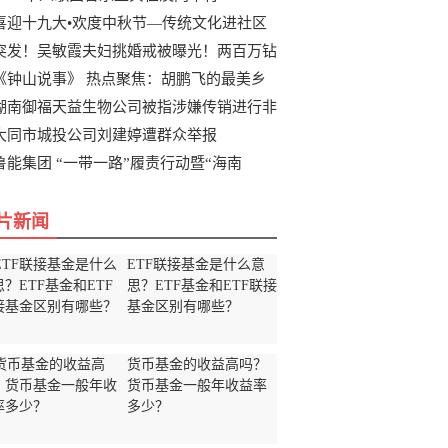
喜迎十九大•欢度中秋节—传统文化进社区
突发！吴敏霞夫妇挑婚戒被曝光！两百万钻
《钟山说事》 热点聚焦：胡鹏飞的最美乡
湖南御福天益生物公司被指涉嫌传销进行非
大同市城投公司刘建婷遭群众举报
鲁能集团 “一带一路”履责行动暨“海南
片新闻
ETF联接基金是什么意
思？ETF基金和ETF联接
基金区别有哪些？
货币基金的收益高吗？
货币基金一般年收益率
多少？