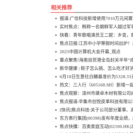
相关推荐
报道:广信科技新增使用7010万元闲
产34.65%
实时焦点：韩称一名朝鲜军人越过军
快看：青年歌唱演员王二妮：乡音，
焦点日报:江苏中小学寒假时间出炉！20
2025中国计算机大会开幕_观点
重点聚焦!海南自贸港全岛封关半年“
新华健康 | 粽子怎么挑、怎么吃才好
6月18日生意社白糖基准价为5328.33
热文：三人行（605168.SH）新
科技有限公司
焦点观察：滦州市建卓木材有限公司成
焦点报道:辛集市创悦皮革科技有限公
[快讯]焦点科技:关于公司部分董事
股份_热文
东方表行集团(00398)发布年度业绩，
焦点快播：百奥家庭互动(02100.HK)