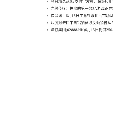
今日精选:AI版支付宝发布，超级应
光线传媒：投资的第一款3A游戏正在制
快资讯丨6月16日生意社液化气市场基差
印度对进口中国铝箔征收反倾销税延至20
渣打集团(02888.HK)6月15日耗资25