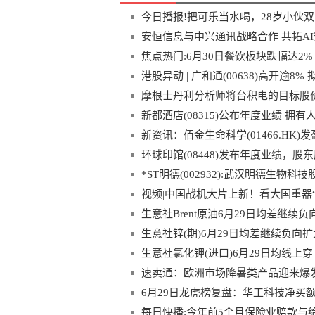
今日播报!把可乐当水喝，28岁小伙
安恒信息与中兴通讯战略合作 共拓AI
焦点热门:6月30日餐饮板块跌幅达2%
港股异动 | 广和通(00638)高开逾8%
摩根士丹利分析师将台积电的目标股价上
新都酒店(08315)公布年度业绩 拥有
新资讯：佰金生命科学(01466.HK)
环球印馆(08448)发布年度业绩，股东
*ST明德(002932):武汉明德生
资产重组、关联交易及重组上市的说
视频|中国战机大片上新！看大国重器“
生意社Brent原油6月29日均差继续负向
生意社锌(期)6月29日均差继续负向扩大为
生意社氯化钾(进口)6月29日均线上穿 
速卖通：欧洲市场降暑类产品迎来爆
6月29日龙虎榜复盘：华工科技净买
每日快播:今年前5个月保险业赔款与给