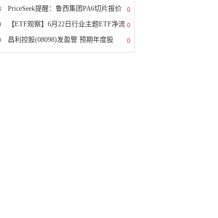
8
PriceSeek提醒：鲁西集团PA6切片报价
0
9
【ETF观察】6月22日行业主题ETF净流
0
0
昌利控股(08098)发盈警 预期年度股
0