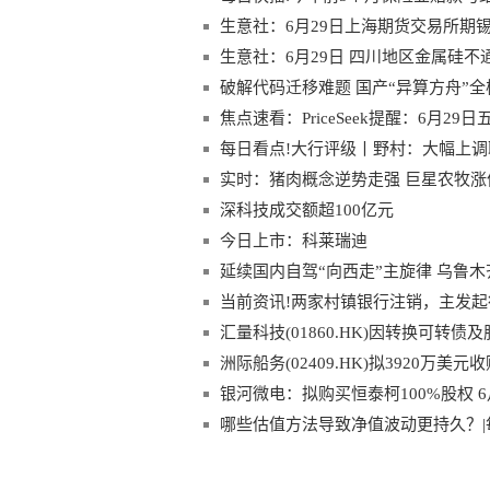
生意社：6月29日上海期货交易所期锡
生意社：6月29日 四川地区金属硅不通
破解代码迁移难题 国产“异算方舟”
焦点速看：PriceSeek提醒：6月2
每日看点!大行评级丨野村：大幅上调
实时：猪肉概念逆势走强 巨星农牧涨
深科技成交额超100亿元
今日上市：科莱瑞迪
延续国内自驾“向西走”主旋律 乌鲁
当前资讯!两家村镇银行注销，主发
汇量科技(01860.HK)因转换可转债
洲际船务(02409.HK)拟3920万美
银河微电：拟购买恒泰柯100%股权 6
哪些估值方法导致净值波动更持久？|