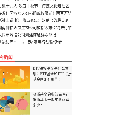
喜迎十九大•欢度中秋节—传统文化进社区
突发！吴敏霞夫妇挑婚戒被曝光！两百万钻
《钟山说事》 热点聚焦：胡鹏飞的最美乡
湖南御福天益生物公司被指涉嫌传销进行非
大同市城投公司刘建婷遭群众举报
鲁能集团 “一带一路”履责行动暨“海南
片新闻
ETF联接基金是什么意
思？ETF基金和ETF联接
基金区别有哪些？
货币基金的收益高吗？
货币基金一般年收益率
多少？