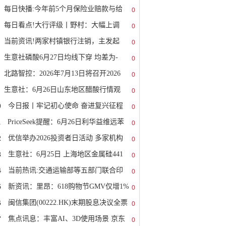
每日快播:今年前5个月保险业赔款与给
0
每日看点!大行评级丨野村：大幅上调
0
当前资讯!两家村镇银行注销，主发起
0
生意社磷酸6月27日均线下穿 均差为-
0
北路智控：2026年7月13日将召开2026
0
生意社：6月26日山东地区醋酸行情观
0
0
今日报丨牢记初心使命 奋进复兴征程
0
1
PriceSeek提醒：6月26日利华益维远苯
0
2
优信举办2026投资者日活动 多家机构
0
3
生意社：6月25日 上海地区金属硅441
0
4
当前热讯:交通运输部等五部门联合印
0
5
新资讯：里昂：618购物节GMV仅增1%
0
6
闽信集团(00222.HK)末期股息决议全票
0
7
焦点讯息：丰富AI、3D使用场景 京东
0