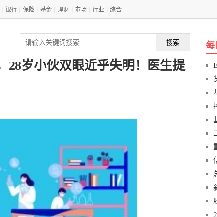
|
|
|
|
|
|
|
银行
保险
基金
理财
市场
行业
综合
搜索
每
，28岁小伙双眼近乎失明！医生提