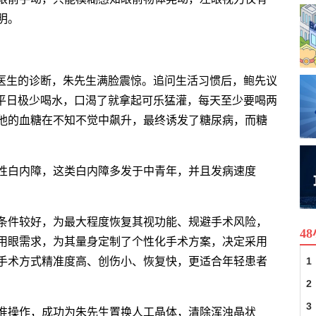
明。
对医生的诊断，朱先生满脸震惊。追问生活习惯后，鲍先议
生平日极少喝水，口渴了就拿起可乐猛灌，每天至少要喝两
他的血糖在不知不觉中飙升，最终诱发了糖尿病，而糖
性白内障，这类白内障多发于中青年，并且发病速度
条件较好，为最大程度恢复其视功能、规避手术风险，
4
用眼需求，为其量身定制了个性化手术方案，决定采用
手术方式精准度高、创伤小、恢复快，更适合年轻患者
1
2
3
准操作，成功为朱先生置换人工晶体，清除浑浊晶状