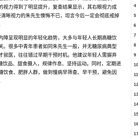
4
的视力得到了明显提升，复查结果显示，其右眼视力成
。重获清晰视力的朱先生懊悔不已，坦言今后一定会彻底戒掉
5
。
6
7
内障呈现明显的年轻化趋势，大多与年轻人长期高糖饮
8
关。很多中青年患者如同朱先生一般，并无糖尿病典型
才就医，往往错过早期干预时机。他建议年轻人需摒弃
9
高糖饮品、甜食摄入，规律作息、坚持运动。同时，定期进
1
糖饮食、肥胖人群，做到慢病早筛查、早干预，避免因
1
。
1
1
1
损伤
双眼
1
1
1