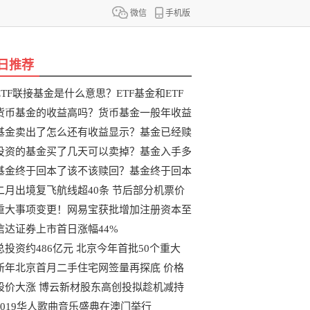
微信
手机版
日推荐
ETF联接基金是什么意思？ETF基金和ETF
联
货币基金的收益高吗？货币基金一般年收益
基金卖出了怎么还有收益显示？基金已经赎
投资的基金买了几天可以卖掉？基金入手多
基金终于回本了该不该赎回？基金终于回本
二月出境复飞航线超40条 节后部分机票价
重大事项变更！网易宝获批增加注册资本至
信达证券上市首日涨幅44%
总投资约486亿元 北京今年首批50个重大
新年北京首月二手住宅网签量再探底 价格
股价大涨 博云新材股东高创投拟趁机减持
2019华人歌曲音乐盛典在澳门举行