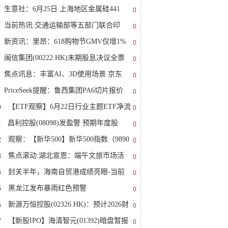
生意社：6月25日 上海地区金属硅441
0
当前热讯:交通运输部等五部门联合印
0
新资讯：里昂：618购物节GMV仅增1%
0
闽信集团(00222.HK)末期股息决议全票
0
焦点讯息：丰富AI、3D使用场景 京东
0
PriceSeek提醒：鲁西集团PA6切片报价
0
0
【ETF观察】6月22日行业主题ETF净流
0
1
昌利控股(08098)发盈警 预期年度股
0
2
观察：【新华500】新华500指数（9890
0
3
焦点滚动:湖北宣恩：端午文旅市场活
0
4
封关半年，海南自贸港成绩亮眼-当前
0
5
黑龙江发布暴雨红色预警
0
6
新源万恒控股(02326.HK)：预计2026财
0
7
【新股IPO】海清智元(01392)暗盘暂报
0