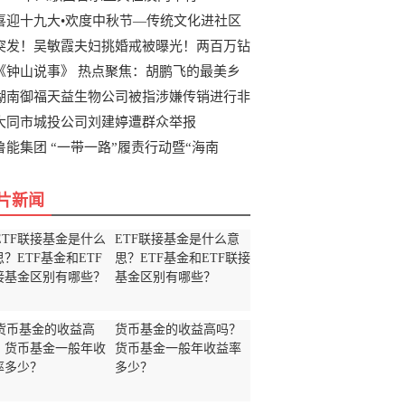
喜迎十九大•欢度中秋节—传统文化进社区
突发！吴敏霞夫妇挑婚戒被曝光！两百万钻
《钟山说事》 热点聚焦：胡鹏飞的最美乡
湖南御福天益生物公司被指涉嫌传销进行非
大同市城投公司刘建婷遭群众举报
鲁能集团 “一带一路”履责行动暨“海南
片新闻
ETF联接基金是什么意
思？ETF基金和ETF联接
基金区别有哪些？
货币基金的收益高吗？
货币基金一般年收益率
多少？