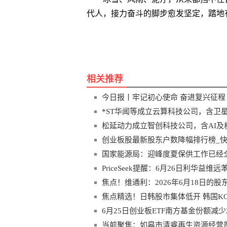
代人，接力奋斗的脚步愈发坚定，踏地
关键词
长征
相关推荐
今日报丨牢记初心使命 奋进复兴征程
*ST华闻等成立云算科技公司，含卫
松延动力成立智创科技公司，含AI及
创业板股最新股东户数降幅排行榜_
国家能源局：迎峰度夏保供工作已经
PriceSeek提醒：6月26日利华益维
焦点！维通利：2026年6月18日的
焦点精选！日韩股市集体低开 韩国KO
6月25日创业板ETF南方基金份额减
当前聚焦：如皋市清睿再生资源经营部