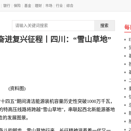
|
|
|
|
|
|
|
银行
保险
基金
理财
市场
行业
综合
搜索
每
奋进复兴征程丨四川：“雪山草地”
(资料图)
十四五”期间清洁能源装机容量历史性突破1000万千瓦，
的特高压线路将跨越“雪山草地”，串联起西北新能源基地
性的发展图景。
奋斗的脚步。雪山草地行来，长征精神滋养着一代又一