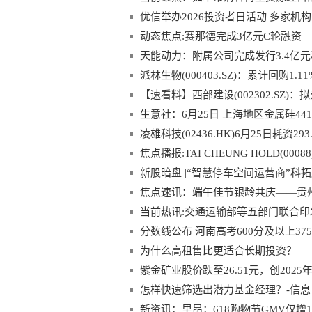
优信举办2026投资者日活动 多家机
动态焦点:赛那德完成3亿元C轮融资
天能动力：附属公司完成发行3.4亿
派林生物(000403.SZ)：累计回购1.
【速看料】西部建设(002302.SZ)
生意社：6月25日 上海地区金属硅44
凌雄科技(02436.HK)6月25日耗资2
焦点播报:TAI CHEUNG HOLD(00
新股暗盘 |“智慧停车空间运营商”科拓
焦点速讯：端午佳节银龄共庆——贵
活动
当前热讯:交通运输部等五部门联合印
动方案》
分数线公布 河南高考600分及以上375
为什么高租售比更适合长期投资？
紫金矿业股价跌至26.51元，创2025
怎样快速筛选出潜力基金经理？-信息
新资讯：里昂：618购物节GMV仅增