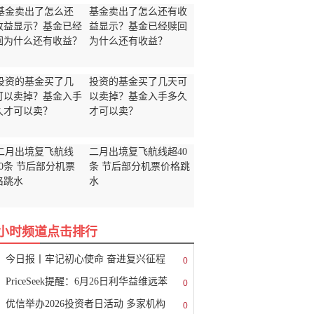
基金卖出了怎么还有收
益显示？基金已经赎回
为什么还有收益？
投资的基金买了几天可
以卖掉？基金入手多久
才可以卖？
二月出境复飞航线超40
条 节后部分机票价格跳
水
8小时频道点击排行
今日报丨牢记初心使命 奋进复兴征程
0
PriceSeek提醒：6月26日利华益维远苯
0
优信举办2026投资者日活动 多家机构
0