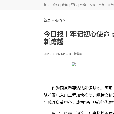
|
|
|
|
|
|
|
首页
滚动
资讯
要闻
观察
宏观
产经
证券
>
>
首页
观察
今日报丨牢记初心使命 
新跨越
2026-06-26 14:32:31 新华网
作为国家重要清洁能源基地，阿坝“
随着疆电入川工程加快推动，纵横交错
与成渝负荷中心，成为“西电东送”代表
冰雪、风雨、泥泞，从来都挡不住