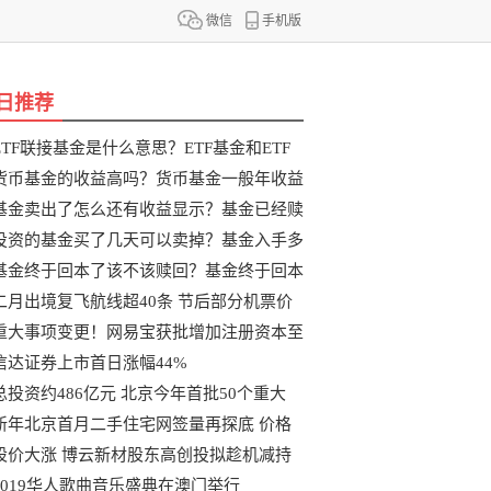
微信
手机版
日推荐
ETF联接基金是什么意思？ETF基金和ETF
联
货币基金的收益高吗？货币基金一般年收益
基金卖出了怎么还有收益显示？基金已经赎
投资的基金买了几天可以卖掉？基金入手多
基金终于回本了该不该赎回？基金终于回本
二月出境复飞航线超40条 节后部分机票价
重大事项变更！网易宝获批增加注册资本至
信达证券上市首日涨幅44%
总投资约486亿元 北京今年首批50个重大
新年北京首月二手住宅网签量再探底 价格
股价大涨 博云新材股东高创投拟趁机减持
2019华人歌曲音乐盛典在澳门举行