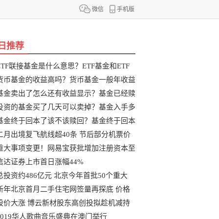
微信
手机版
日推荐
ETF联接基金是什么意思？ETF基金和ETF
联
货币基金的收益高吗？货币基金一般年收益
基金卖出了怎么还有收益显示？基金已经赎
投资的基金买了几天可以卖掉？基金入手多
基金终于回本了该不该赎回？基金终于回本
二月出境复飞航线超40条 节后部分机票价
重大事项变更！网易宝获批增加注册资本至
信达证券上市首日涨幅44%
总投资约486亿元 北京今年首批50个重大
新年北京首月二手住宅网签量再探底 价格
股价大涨 博云新材股东高创投拟趁机减持
2019华人歌曲音乐盛典在澳门举行