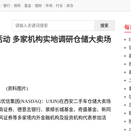
|
|
|
|
|
|
|
银行
保险
基金
理财
市场
行业
综合
搜索
每
日活动 多家机构实地调研仓储大卖场
(资料图片)
优信集团(NASDAQ：UXIN)在西安二手车仓储大卖场
招商证券、德意志银行、景顺长城基金、奇盛基金、新同
风证券等多家境内外金融机构及投资机构代表参加活