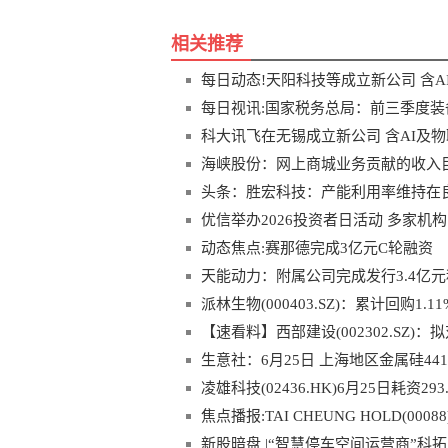
相关推荐
每日动态!天阳科技等成立新公司 含A
每日视讯:国家税务总局：前三季度装
科大讯飞在无锡成立新公司 含AI及
海峡股份：网上商城业务贡献的收入
头条：胜宏科技：产能利用率维持在
优信举办2026投资者日活动 多家机
动态焦点:赛那德完成3亿元C轮融资
天能动力：附属公司完成发行3.4亿
派林生物(000403.SZ)：累计回购1.
【速看料】西部建设(002302.SZ)
生意社：6月25日 上海地区金属硅44
凌雄科技(02436.HK)6月25日耗资2
焦点播报:TAI CHEUNG HOLD(00
新股暗盘 |“智慧停车空间运营商”科拓