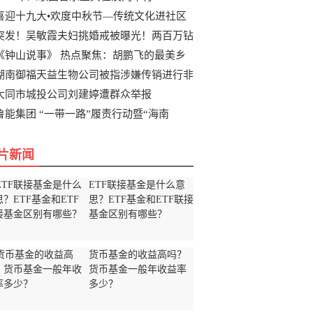
喜迎十九大•欢度中秋节—传统文化进社区
突发！吴敏霞夫妇挑婚戒被曝光！两百万钻
《钟山说事》 热点聚焦：胡鹏飞的最美乡
湖南御福天益生物公司被指涉嫌传销进行非
大同市城投公司刘建婷遭群众举报
鲁能集团 “一带一路”履责行动暨“海南
片新闻
ETF联接基金是什么意
思？ETF基金和ETF联接
基金区别有哪些？
货币基金的收益高吗？
货币基金一般年收益率
多少？