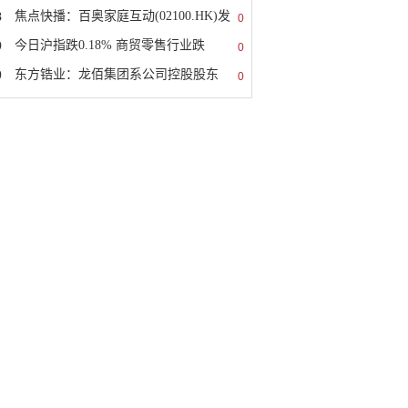
8
焦点快播：百奥家庭互动(02100.HK)发
0
9
今日沪指跌0.18% 商贸零售行业跌
0
0
东方锆业：龙佰集团系公司控股股东
0