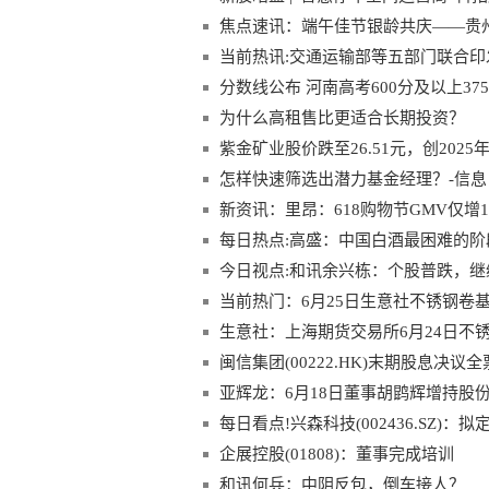
焦点速讯：端午佳节银龄共庆——贵
活动
当前热讯:交通运输部等五部门联合印
动方案》
分数线公布 河南高考600分及以上375
为什么高租售比更适合长期投资？
紫金矿业股价跌至26.51元，创2025
怎样快速筛选出潜力基金经理？-信息
新资讯：里昂：618购物节GMV仅增
每日热点:高盛：中国白酒最困难的阶
今日视点:和讯余兴栋：个股普跌，
当前热门：6月25日生意社不锈钢卷基准价
生意社：上海期货交易所6月24日不
闽信集团(00222.HK)末期股息决议
亚辉龙：6月18日董事胡鹍辉增持股份合
每日看点!兴森科技(002436.SZ)
造及产业化项目等
企展控股(01808)：董事完成培训
和讯何兵：中阴反包，倒车接人？