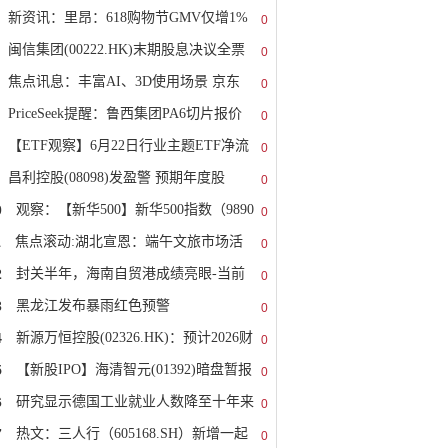
新资讯：里昂：618购物节GMV仅增1%
0
闽信集团(00222.HK)末期股息决议全票
0
焦点讯息：丰富AI、3D使用场景 京东
0
PriceSeek提醒：鲁西集团PA6切片报价
0
【ETF观察】6月22日行业主题ETF净流
0
昌利控股(08098)发盈警 预期年度股
0
0
观察：【新华500】新华500指数（9890
0
1
焦点滚动:湖北宣恩：端午文旅市场活
0
2
封关半年，海南自贸港成绩亮眼-当前
0
3
黑龙江发布暴雨红色预警
0
4
新源万恒控股(02326.HK)：预计2026财
0
5
【新股IPO】海清智元(01392)暗盘暂报
0
6
研究显示德国工业就业人数降至十年来
0
7
热文：三人行（605168.SH）新增一起
0