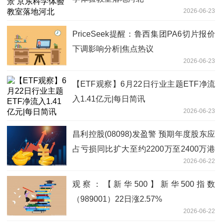
2026-06-23
PriceSeek提醒：鲁西集团PA6切片报价
下调影响分析|焦点热议
2026-06-23
【ETF观察】6月22日行业主题ETF净流
入1.41亿元|每日简讯
2026-06-23
昌利控股(08098)发盈警 预期年度股东应
占亏损同比扩大至约2200万至2400万港
2026-06-22
元
观察：【新华500】新华500指数
（989001）22日涨2.57%
2026-06-22