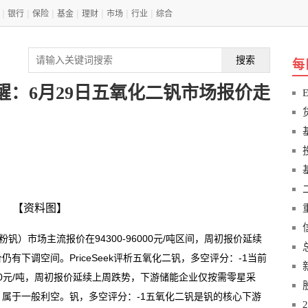
|
|
|
|
|
|
|
银行
保险
基金
理财
市场
行业
综合
搜索
每
k提醒：6月29日五氧化二钒市场报价走
【资料图】
池级粉钒）市场主流报价在94300-96000元/吨区间，周初报价延续
下调空间。PriceSeek评析五氧化二钒，多空评分：-1当前
000元/吨，周初报价延续上周跌势，下游储能企业仅按需零星采
属于一般利空。钒，多空评分：-1五氧化二钒是钒的核心下游