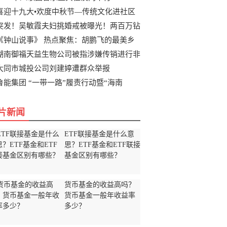
喜迎十九大•欢度中秋节—传统文化进社区
突发！吴敏霞夫妇挑婚戒被曝光！两百万钻
《钟山说事》 热点聚焦：胡鹏飞的最美乡
湖南御福天益生物公司被指涉嫌传销进行非
大同市城投公司刘建婷遭群众举报
鲁能集团 “一带一路”履责行动暨“海南
片新闻
ETF联接基金是什么意
思？ETF基金和ETF联接
基金区别有哪些？
货币基金的收益高吗？
货币基金一般年收益率
多少？