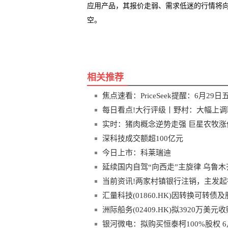
应用产品，其报价走弱、需求低迷的行情将
空。
关键词
五氧化二钒
钒
相关推荐
焦点速看：PriceSeek提醒：6月2
每日看点!大行评级丨野村：大幅上调
实时：猪肉概念逆势走强 巨星农牧涨
深科技成交额超100亿元
今日上市：科莱瑞迪
延续国内自驾“向西走”主旋律 乌鲁
当前资讯!两家村镇银行注销，主发
汇量科技(01860.HK)因转换可转债
洲际船务(02409.HK)拟3920万美
银河微电：拟购买恒泰柯100%股权 6