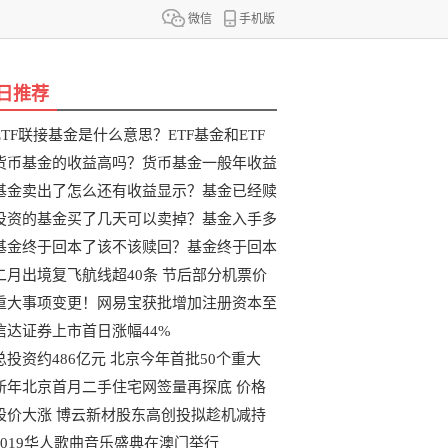
微信
手机版
日推荐
ETF联接基金是什么意思？ETF基金和ETF
联
货币基金的收益高吗？货币基金一般年收益
基金卖出了怎么还有收益显示？基金已经赎
投资的基金买了几天可以卖掉？基金入手多
基金终于回本了该不该赎回？基金终于回本
二月出境复飞航线超40条 节后部分机票价
重大事项变更！网易宝获批增加注册资本至
信达证券上市首日涨幅44%
总投资约486亿元 北京今年首批50个重大
新年北京首月二手住宅网签量再探底 价格
股价大涨 博云新材股东高创投拟趁机减持
2019华人歌曲音乐盛典在澳门举行