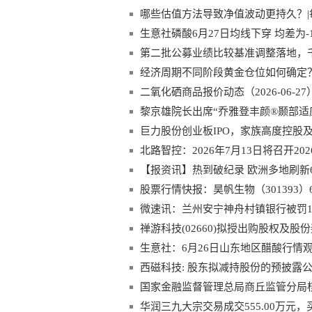
哪些估值方法导致净值波动更持久？|
生意社磷酸6月27日均线下穿 均差为-10
第二批公募业绩比较基准调整落地，
经济周期不同阶段黄金仓位如何确定
二氧化硒商品报价动态（2026-06-2
黎京雄院长出席“乔雅登丰颜®颞部适
化新路径
巨力股份创业板IPO，家族高度控股
北路智控：2026年7月13日将召开2
【报资讯】热到破纪录 欧洲多地刷新
股票行情快报：昊帆生物（301393）6
微速讯：兰州安宁神舟村镇银行被罚
禅游科技(02660)拟授出购股权及股
生意社：6月26日山东地区醋酸行情观
西磁科技: 股东拟减持股份的预披露
国家金融监督管理总局商丘监管分局
任职资格 每日动态
华润三九大宗交易成交555.00万元