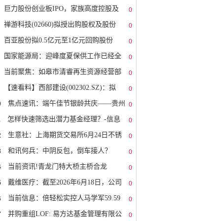
巨力股份创业板IPO，家族高度控股及
0
禅游科技(02660)拟授出购股权及股份
0
百亚股份拟0.5亿元至1亿元回购股份
0
国家能源局：迎峰度夏保供工作已经全
0
当前聚焦：如皋市清睿再生资源经营部
0
【速看料】西部建设(002302.SZ)：拟
0
0
焦点速讯：端午佳节银龄共庆——贵州
0
1
怎样快速筛选出潜力基金经理？-信息
0
2
生意社：上海期货交易所6月24日不锈
0
3
和讯何兵：中阴反包，倒车接人？
0
4
当前资讯!青龙门特大桥主桥合龙
0
5
戴维医疗：截至2026年6月18日，公司
0
6
当前信息：倍轻松实控人马学军59.59
0
7
并购重组LOF: 易方达基金管理有限公
0