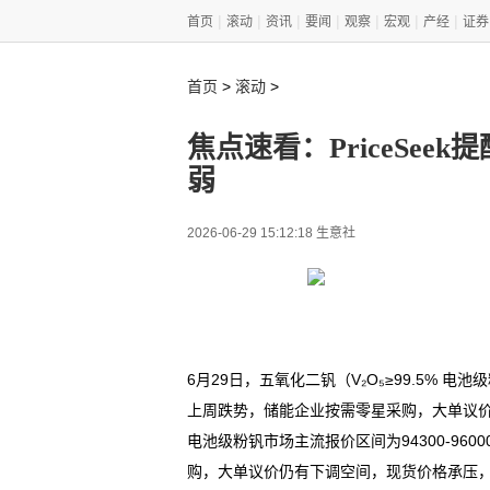
|
|
|
|
|
|
|
首页
滚动
资讯
要闻
观察
宏观
产经
证券
>
>
首页
滚动
焦点速看：PriceSee
弱
2026-06-29 15:12:18 生意社
6月29日，五氧化二钒（V₂O₅≥99.5% 电
上周跌势，储能企业按需零星采购，大单议价仍有
电池级粉钒市场主流报价区间为94300-96
购，大单议价仍有下调空间，现货价格承压，