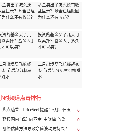
基金卖出了怎么还有收
益显示？基金已经赎回
为什么还有收益？
投资的基金买了几天可
以卖掉？基金入手多久
才可以卖？
二月出境复飞航线超40
条 节后部分机票价格跳
水
8小时频道点击排行
焦点速看：PriceSeek提醒：6月29日五
0
延续国内自驾“向西走”主旋律 乌鲁
0
哪些估值方法导致净值波动更持久？|
0