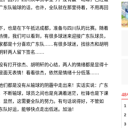
果广东队输球的话，也许，全队就在那里待着，不用再回
下，也是在下午抵达成都，准备与四川队的比赛。随着
热情，我们可以看到，有很多球迷来迎接广东队球员，
家都是十分喜欢广东队……有很多球迷，找徐杰和胡明
明轩两人留下签名……
没有打开徐杰、胡明轩的心结，两人的情绪都是显得十
是面无表情！看看徐杰，依然是情绪十分低落……
他们都是没有从输球的阴霾中走出来！实话实说：广东
，不断输球，球员之间也是充满着迷茫，杜锋也是下课
4
，显然，这需要全队的努力。有句话说得好，不管如
1
东队好运，能够快点走出低迷。加油！
2
北京队
成
3