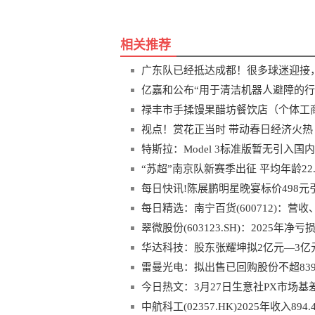
相关推荐
广东队已经抵达成都！很多球迷迎接，
亿嘉和公布“用于清洁机器人避障的行
禄丰市手揉馒果醋坊餐饮店（个体工商
视点！赏花正当时 带动春日经济火热
特斯拉：Model 3标准版暂无引入国
“苏超”南京队新赛季出征 平均年龄22.
每日快讯!陈展鹏明星晚宴标价498
演
每日精选：南宁百货(600712)：
分之一
翠微股份(603123.SH)：2025年净亏
华达科技：股东张耀坤拟2亿元—3亿
雷曼光电：拟出售已回购股份不超839.
今日热文：3月27日生意社PX市场基差
中航科工(02357.HK)2025年收入89