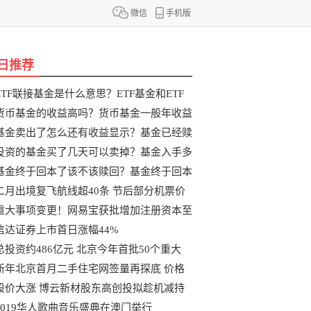
微信
手机版
日推荐
ETF联接基金是什么意思？ETF基金和ETF
联
货币基金的收益高吗？货币基金一般年收益
基金卖出了怎么还有收益显示？基金已经赎
投资的基金买了几天可以卖掉？基金入手多
基金终于回本了该不该赎回？基金终于回本
二月出境复飞航线超40条 节后部分机票价
重大事项变更！网易宝获批增加注册资本至
信达证券上市首日涨幅44%
总投资约486亿元 北京今年首批50个重大
新年北京首月二手住宅网签量再探底 价格
股价大涨 博云新材股东高创投拟趁机减持
2019华人歌曲音乐盛典在澳门举行