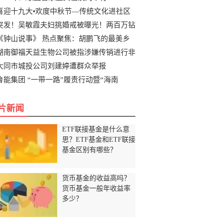
喜迎十九大•欢度中秋节—传统文化进社区
突发！吴敏霞夫妇挑婚戒被曝光！两百万钻
《钟山说事》 热点聚焦：胡鹏飞的最美乡
湖南御福天益生物公司被指涉嫌传销进行非
大同市城投公司刘建婷遭群众举报
鲁能集团 “一带一路”履责行动暨“海南
片新闻
ETF联接基金是什么意
思？ETF基金和ETF联接
基金区别有哪些？
货币基金的收益高吗？
货币基金一般年收益率
多少？