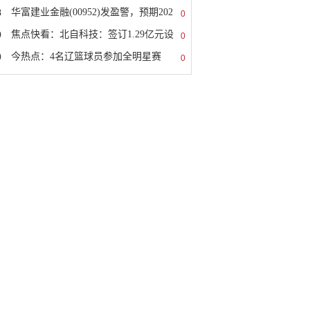
8
华富建业金融(00952)发盈警，预期202
0
9
焦点快看：北自科技：签订1.29亿元设
0
0
今热点：4名辽篮球员参加全明星赛
0