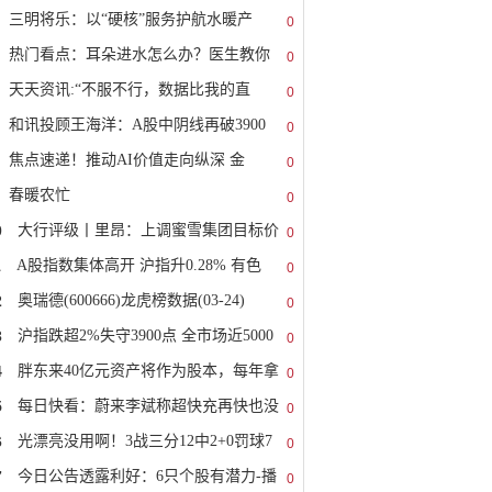
三明将乐：以“硬核”服务护航水暖产
0
热门看点：耳朵进水怎么办？医生教你
0
天天资讯:“不服不行，数据比我的直
0
和讯投顾王海洋：A股中阴线再破3900
0
焦点速递！推动AI价值走向纵深 金
0
春暖农忙
0
0
大行评级丨里昂：上调蜜雪集团目标价
0
1
A股指数集体高开 沪指升0.28% 有色
0
2
奥瑞德(600666)龙虎榜数据(03-24)
0
3
沪指跌超2%失守3900点 全市场近5000
0
4
胖东来40亿元资产将作为股本，每年拿
0
5
每日快看：蔚来李斌称超快充再快也没
0
6
光漂亮没用啊！3战三分12中2+0罚球7
0
7
今日公告透露利好：6只个股有潜力-播
0