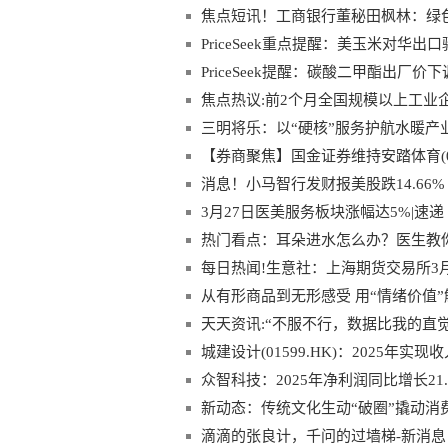
焦点短讯！工商银行董秘田枫林：绿色
PriceSeek重点提醒：美玉米对华出
PriceSeek提醒：碳酸二甲酯出厂价下
焦点热议:前2个月全国规模以上工业企
三明将乐：以“硬核”服务护航水暖产业
【券商聚焦】国金证券维持安踏体育(02
短讯
消息！小马智行发财报美股跌14.66% 
3月27日医美服务板块涨幅达5%|速递
热门看点：耳朵进水怎么办？医生教
每日热闻!生意社：上海期货交易所3
从有形商品到无形感受 用“情绪价值
天天资讯:“不服不行，数据比我的直
谋”
城建设计(01599.HK)：2025年实现收
众智科技：2025年净利润同比增长21.0
新动态：传统文化生动“破圈”撬动消费
滴滴的张良计，千问的过墙梯-新消息