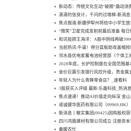
新动态：传统文化生动“破圈”撬动消费
滴滴的张良计，千问的过墙梯-新消息
焦点报道:新疆伊犁州将给中小学生放
“微笑”卫星完成发射前最后准备 每日
和讯投顾王海洋：A股中阴线再破39
当前热讯:牛逼！得分篮板助攻盖帽抢
邻水县优电家蓄电池经营部（个体工商
2028年底，长护险制度在全国范围
金价巨震引发银行风控升级，贵金属业
年轻人为什么青睐零食店？_速看料
3股获买入评级 最新:乐鑫科技_热消
焦点速递！推动AI价值走向纵深 金山云
诺诚健华医药有限公司（09969.HK
告。总体来看，公司在2025年实现
新消息丨敏实集团(00425)因购股权
四川鸿盾建材有限公司成立 注册资本
春暖农忙