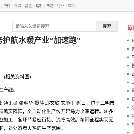
|
|
|
|
|
|
|
银行
保险
基金
理财
市场
行业
综合
搜索
每
务护航水暖产业“加速跑”
(相关资料图)
生产线。
敏 通讯员 张明华 黎萍 邱文欣 文/图）近日，位于三明市
轰鸣声阵阵，全自动化生产线开足马力全速运转。60多
密加工，各环节紧密衔接、流畅高效。车间全程实现无
准，处处透着火热的生产氛围。