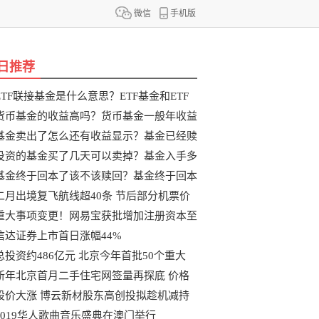
微信
手机版
日推荐
ETF联接基金是什么意思？ETF基金和ETF
联
货币基金的收益高吗？货币基金一般年收益
基金卖出了怎么还有收益显示？基金已经赎
投资的基金买了几天可以卖掉？基金入手多
基金终于回本了该不该赎回？基金终于回本
二月出境复飞航线超40条 节后部分机票价
重大事项变更！网易宝获批增加注册资本至
信达证券上市首日涨幅44%
总投资约486亿元 北京今年首批50个重大
新年北京首月二手住宅网签量再探底 价格
股价大涨 博云新材股东高创投拟趁机减持
2019华人歌曲音乐盛典在澳门举行