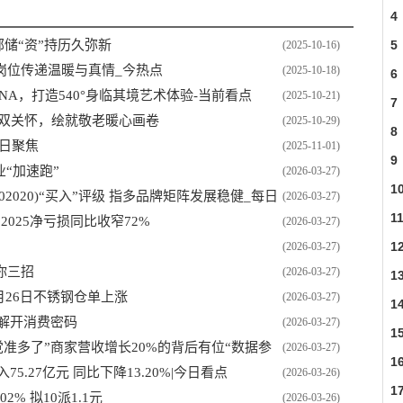
4
邮储“资”持历久弥新
5
(2025-10-16)
岗位传递温暖与真情_今热点
(2025-10-18)
6
INA，打造540°身临其境艺术体验-当前看点
(2025-10-21)
7
康双关怀，绘就敬老暖心画卷
(2025-10-29)
8
日聚焦
(2025-11-01)
9
“加速跑”
(2026-03-27)
1
020)“买入”评级 指多品牌矩阵发展稳健_每日
(2026-03-27)
1
2025净亏损同比收窄72%
(2026-03-27)
1
(2026-03-27)
你三招
(2026-03-27)
1
月26日不锈钢仓单上涨
(2026-03-27)
1
”解开消费密码
(2026-03-27)
1
觉准多了”商家营收增长20%的背后有位“数据参
(2026-03-27)
1
入75.27亿元 同比下降13.20%|今日看点
(2026-03-26)
1
2% 拟10派1.1元
(2026-03-26)