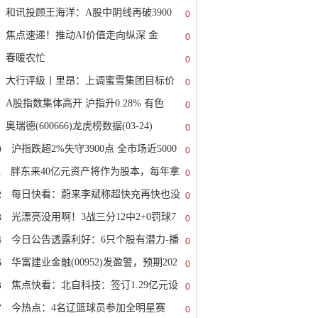
和讯投顾王海洋：A股中阴线再破3900
0
焦点速递！推动AI价值走向纵深 金
0
春暖农忙
0
大行评级丨里昂：上调蜜雪集团目标价
0
A股指数集体高开 沪指升0.28% 有色
0
奥瑞德(600666)龙虎榜数据(03-24)
0
0
沪指跌超2%失守3900点 全市场近5000
0
1
胖东来40亿元资产将作为股本，每年拿
0
2
每日快看：蔚来李斌称超快充再快也没
0
3
光漂亮没用啊！3战三分12中2+0罚球7
0
4
今日公告透露利好：6只个股有潜力-播
0
5
华富建业金融(00952)发盈警，预期202
0
6
焦点快看：北自科技：签订1.29亿元设
0
7
今热点：4名辽篮球员参加全明星赛
0