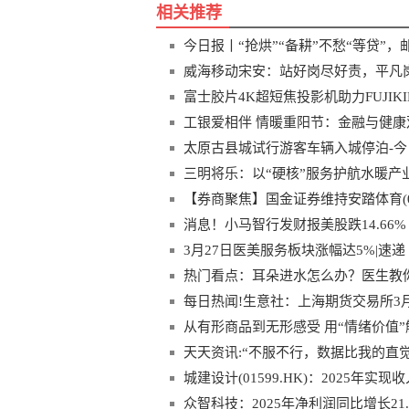
相关推荐
今日报丨“抢烘”“备耕”不愁“等贷”，
威海移动宋安：站好岗尽好责，平凡
富士胶片4K超短焦投影机助力FUJIK
工银爱相伴 情暖重阳节：金融与健
太原古县城试行游客车辆入城停泊-今
三明将乐：以“硬核”服务护航水暖产业
【券商聚焦】国金证券维持安踏体育(02
短讯
消息！小马智行发财报美股跌14.66% 
3月27日医美服务板块涨幅达5%|速递
热门看点：耳朵进水怎么办？医生教
每日热闻!生意社：上海期货交易所3
从有形商品到无形感受 用“情绪价值
天天资讯:“不服不行，数据比我的直
谋”
城建设计(01599.HK)：2025年实现收
众智科技：2025年净利润同比增长21.0