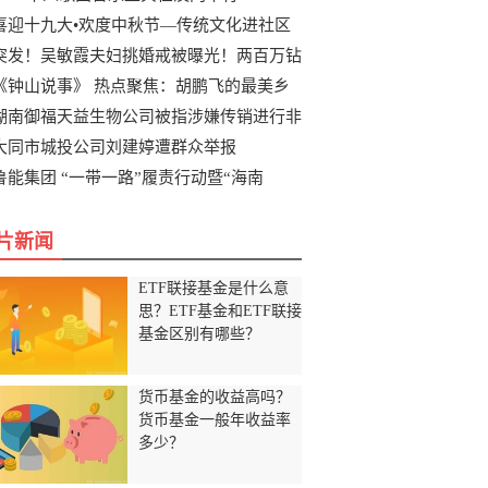
喜迎十九大•欢度中秋节—传统文化进社区
突发！吴敏霞夫妇挑婚戒被曝光！两百万钻
《钟山说事》 热点聚焦：胡鹏飞的最美乡
湖南御福天益生物公司被指涉嫌传销进行非
大同市城投公司刘建婷遭群众举报
鲁能集团 “一带一路”履责行动暨“海南
片新闻
ETF联接基金是什么意
思？ETF基金和ETF联接
基金区别有哪些？
货币基金的收益高吗？
货币基金一般年收益率
多少？