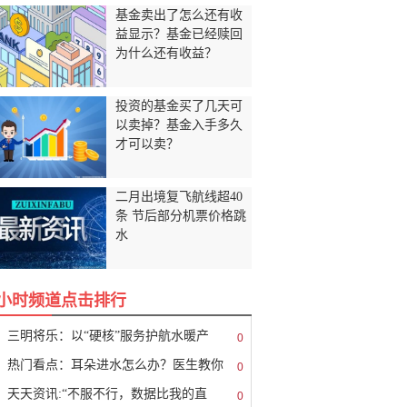
基金卖出了怎么还有收
益显示？基金已经赎回
为什么还有收益？
投资的基金买了几天可
以卖掉？基金入手多久
才可以卖？
二月出境复飞航线超40
条 节后部分机票价格跳
水
8小时频道点击排行
三明将乐：以“硬核”服务护航水暖产
0
热门看点：耳朵进水怎么办？医生教你
0
天天资讯:“不服不行，数据比我的直
0