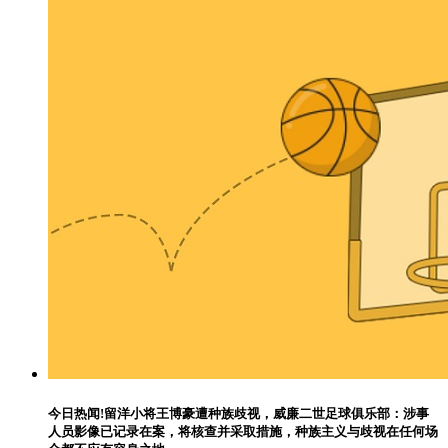
今日热闻!留洋小将王博豪遭种族歧视，威廉二世足球俱乐部：涉事
人员影像已记录在案，将核查并采取措施，种族主义与歧视在任何场