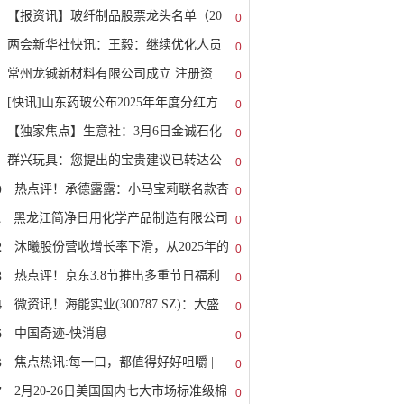
【报资讯】玻纤制品股票龙头名单（20
0
两会新华社快讯：王毅：继续优化人员
0
常州龙铖新材料有限公司成立 注册资
0
[快讯]山东药玻公布2025年年度分红方
0
【独家焦点】生意社：3月6日金诚石化
0
群兴玩具：您提出的宝贵建议已转达公
0
0
热点评！承德露露：小马宝莉联名款杏
0
1
黑龙江简净日用化学产品制造有限公司
0
2
沐曦股份营收增长率下滑，从2025年的
0
3
热点评！京东3.8节推出多重节日福利
0
4
微资讯！海能实业(300787.SZ)：大盛
0
5
中国奇迹-快消息
0
6
焦点热讯:每一口，都值得好好咀嚼 |
0
7
2月20-26日美国国内七大市场标准级棉
0