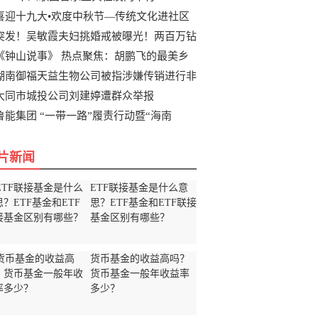
喜迎十九大•欢度中秋节—传统文化进社区
突发！吴敏霞夫妇挑婚戒被曝光！两百万钻
《钟山说事》 热点聚焦：胡鹏飞的最美乡
湖南御福天益生物公司被指涉嫌传销进行非
大同市城投公司刘建婷遭群众举报
鲁能集团 “一带一路”履责行动暨“海南
片新闻
ETF联接基金是什么意
思？ETF基金和ETF联接
基金区别有哪些？
货币基金的收益高吗？
货币基金一般年收益率
多少？