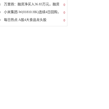
8
万里扬：融资净买入36.83万元，融资
0
9
小米集团-W(01810.HK)连续4日回购，
0
0
每日热点:A股4大食品龙头股
0
026/2/27）