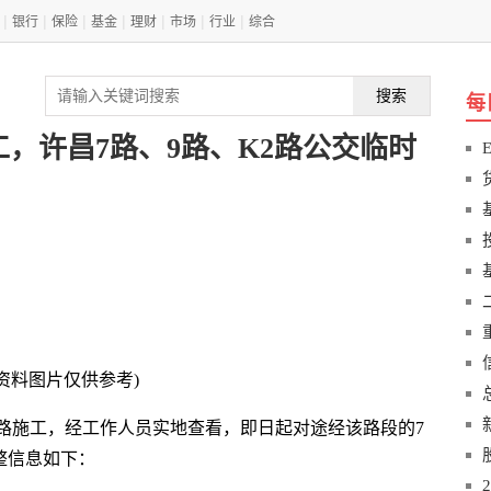
|
|
|
|
|
|
|
银行
保险
基金
理财
市场
行业
综合
搜索
每
，许昌7路、9路、K2路公交临时
(资料图片仅供参考)
路施工，经工作人员实地查看，即日起对途经该路段的7
整信息如下：