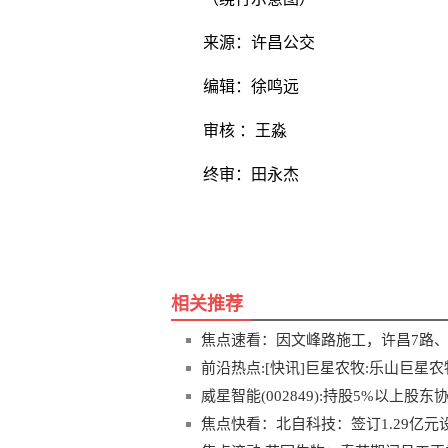
来源：许昌公交
编辑：徐鸣远
审核 ：王淼
终审：田永杰
关键词
许昌
公交
天宝路
八龙路
文
相关推荐
焦点速看：因文峰路施工，许昌7路、
前沿热点:[快讯]巨星农牧:乐山巨星
报
威星智能(002849):持股5%以上
焦点快看：北自科技：签订1.29亿