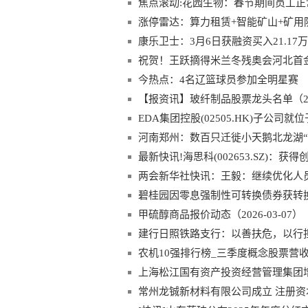
焦点滚动:花园生物：春节期间员工
涨停雷达：算力租赁+智能矿山+矿用
康乐卫士：3月6日获融资买入21.17
祝贺！王跃摘得米兰冬残奥会河北首
今热点：4名辽篮球员参加全明星赛
【报资讯】玻纤制品股票龙头名单（202
EDA集团控股(02505.HK)子公
河南郑州：数百只迁徙小天鹅北龙湖“
最新快讯!海思科(002653.SZ)：获
两会新华社快讯：王毅：继续优化人
碧桂园因零息强制性可转换债券获转换而
甲硫醇商品报价动态（2026-03-07）
建行日照铁路支行：以善扶危，以行
农机10强排行榜_三季度概念股票营
上海松江国有资产投资经营管理集团增资
常州龙铖新材料有限公司成立 注册资