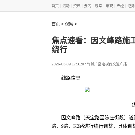
|
|
|
|
|
|
|
首页
滚动
资讯
要闻
观察
宏观
产经
证券
>
>
首页
观察
焦点速看：因文峰路施工
绕行
2026-03-09 17:31:07 许昌广播电视台交通广播
线路信息
因文峰路（天宝路至陈庄街段）道
路、9路、K2路进行绕行调整，具体调