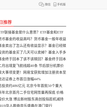
微信
手机版
日推荐
ETF联接基金是什么意思？ETF基金和ETF
联
货币基金的收益高吗？货币基金一般年收益
基金卖出了怎么还有收益显示？基金已经赎
投资的基金买了几天可以卖掉？基金入手多
基金终于回本了该不该赎回？基金终于回本
二月出境复飞航线超40条 节后部分机票价
重大事项变更！网易宝获批增加注册资本至
信达证券上市首日涨幅44%
总投资约486亿元 北京今年首批50个重大
新年北京首月二手住宅网签量再探底 价格
股价大涨 博云新材股东高创投拟趁机减持
2019华人歌曲音乐盛典在澳门举行