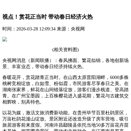
视点！赏花正当时 带动春日经济火热
时间：2026-03-28 12:09:34 来源：央视网
(相关资料图)
央视网消息（新闻联播）：春风拂面、繁花似锦，各地创新场
景、丰富业态，带动春日经济持续火热。
春暖花开，赏花踏青正当时。在山西太原晋阳湖畔，6000多株
桃树竞相绽放，白如雪、粉似霞，市民游客尽享春日之美。在
湖南张家界，鲜花在山间错落绽放，游客们漫步栈道、登高踏
青。在广州宝墨园，上百株樱花进入盛花期，繁花与古建筑交
相辉映，别具特色。
以花为媒，激活文旅消费新动能。在贵州毕节百里杜鹃景区，
万亩杜鹃花漫山绽放。景区附近还改造升级了房车营地，吸引
旅居游客前来度假。河南许昌鄢陵县依托当地50多万亩花卉苗