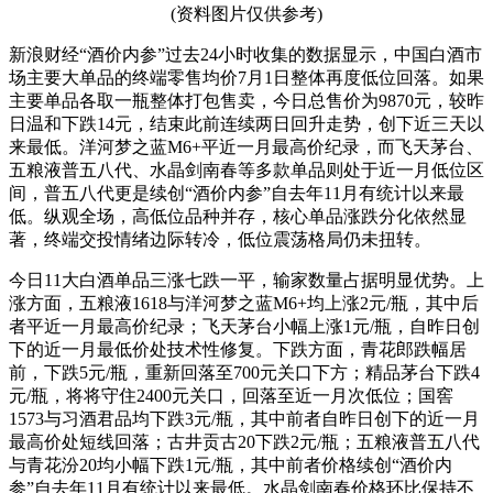
(资料图片仅供参考)
新浪财经“酒价内参”过去24小时收集的数据显示，中国白酒市
场主要大单品的终端零售均价7月1日整体再度低位回落。如果
主要单品各取一瓶整体打包售卖，今日总售价为9870元，较昨
日温和下跌14元，结束此前连续两日回升走势，创下近三天以
来最低。洋河梦之蓝M6+平近一月最高价纪录，而飞天茅台、
五粮液普五八代、水晶剑南春等多款单品则处于近一月低位区
间，普五八代更是续创“酒价内参”自去年11月有统计以来最
低。纵观全场，高低位品种并存，核心单品涨跌分化依然显
著，终端交投情绪边际转冷，低位震荡格局仍未扭转。
今日11大白酒单品三涨七跌一平，输家数量占据明显优势。上
涨方面，五粮液1618与洋河梦之蓝M6+均上涨2元/瓶，其中后
者平近一月最高价纪录；飞天茅台小幅上涨1元/瓶，自昨日创
下的近一月最低价处技术性修复。下跌方面，青花郎跌幅居
前，下跌5元/瓶，重新回落至700元关口下方；精品茅台下跌4
元/瓶，将将守住2400元关口，回落至近一月次低位；国窖
1573与习酒君品均下跌3元/瓶，其中前者自昨日创下的近一月
最高价处短线回落；古井贡古20下跌2元/瓶；五粮液普五八代
与青花汾20均小幅下跌1元/瓶，其中前者价格续创“酒价内
参”自去年11月有统计以来最低。水晶剑南春价格环比保持不