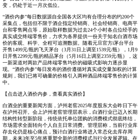
变，仍处于近一月次低位。
“酒价内参”每日数据源自全国各大区均有合理分布的约200个
采集点，包括但不限于酒企指定经销商、社会经销商、电商平
台和零售网点等，原始取样数据为过去24个小时各点位经手的
真实成交终端零售价，力求为各界提供一份关于知名白酒市场
价的客观、科学、全程可追溯数据。随着元旦官方i茅台平台
开售1499元/瓶的飞天茅台（3月31日上调至1539元/瓶），1月9
日开售2299元/瓶的精品茅台（5月16日上调至2359元/瓶），这
一新渠道对两款产品终端零售均价的磁吸式影响力逐步显
现。“酒价内参”每日发布的酒价遵循对真实成交量加权的计算
规则，我们已将可确量的价格引入两种酒品终端零售价的计算
中。
【点击进入酒价内参，查看真实酒价】
白酒业的重要新闻方面，泸州老窖2025年度股东大会昨日下午
在泸州召开。会上泸州老窖管理层表示，白酒行业已迈入长期
结构性转型新阶段，传统依托单位团购的消费模式彻底终结，
市场需求全面转向个人自主日常消费。管理层称，当前行业库
存去化仍是核心痛点，预计白酒行业将进入常态化去库存周
期，未来3年至5年将重塑全新的消费模式与行业发展逻辑。在