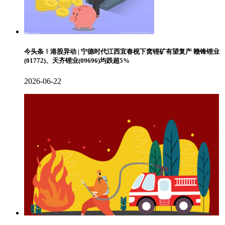
今头条！港股异动 | 宁德时代江西宜春枧下窝锂矿有望复产 赣锋锂业
(01772)、天齐锂业(09696)均跌超5%
2026-06-22