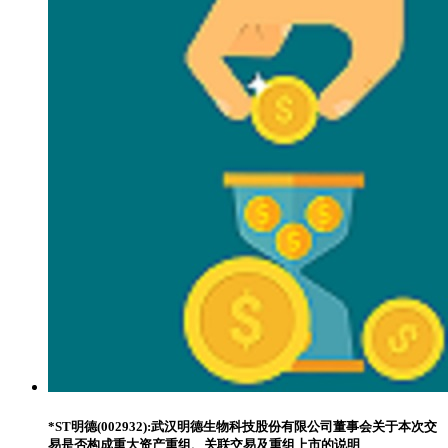
*ST明德(002932):武汉明德生物科技股份有限公司董事会关于本次交
易是否构成重大资产重组、关联交易及重组上市的说明