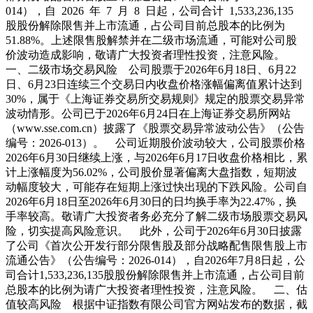
014），自 2026 年 7 月 8 日起，公司合计 1,533,236,135
股股份解除限售并上市流通，占公司目前总股本的比例为
51.88%。上述限售股解禁并在二级市场流通，可能对公司股
价波动造成影响，敬请广大投资者理性投资，注意风险。
一、二级市场交易风险 公司股票于2026年6月18日、6月22
日、6月23日连续三个交易日内收盘价格涨幅偏离值累计达到
30%，属于《上海证券交易所交易规则》规定的股票交易异常
波动情形。公司已于2026年6月24日在上海证券交易所网站
（www.sse.com.cn）披露了《股票交易异常波动公告》（公告
编号：2026-013）。 公司近期股价波动较大，公司股票价格
2026年6月30日继续上涨，与2026年6月17日收盘价格相比，累
计上涨幅度为56.02%，公司股价显著偏离大盘指数，短期波
动幅度较大，可能存在短期上涨过快出现的下跌风险。公司自
2026年6月18日至2026年6月30日的日均换手率为22.47%，换
手率较高。敬请广大投资者务必充分了解二级市场股票交易风
险，切实提高风险意识。 此外，公司于2026年6月30日披露
了公司《首次公开发行部分限售股及部分战略配售限售股上市
流通公告》（公告编号：2026-014），自2026年7月8日起，公
司合计1,533,236,135股股份解除限售并上市流通，占公司目前
总股本的比例为请广大投资者理性投资，注意风险。 二、估
值较高风险 根据中证指数有限公司官方网站发布的数据，截