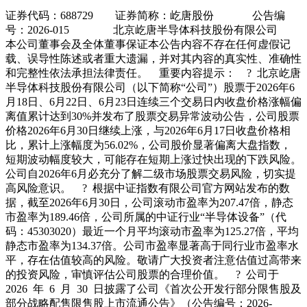
证券代码：688729 证券简称：屹唐股份 公告编
号：2026-015 北京屹唐半导体科技股份有限公司
本公司董事会及全体董事保证本公告内容不存在任何虚假记
载、误导性陈述或者重大遗漏，并对其内容的真实性、准确性
和完整性依法承担法律责任。 重要内容提示： ? 北京屹唐
半导体科技股份有限公司（以下简称“公司”）股票于2026年6
月18日、6月22日、6月23日连续三个交易日内收盘价格涨幅偏
离值累计达到30%并发布了股票交易异常波动公告，公司股票
价格2026年6月30日继续上涨，与2026年6月17日收盘价格相
比，累计上涨幅度为56.02%，公司股价显著偏离大盘指数，
短期波动幅度较大，可能存在短期上涨过快出现的下跌风险。
公司自2026年6月必充分了解二级市场股票交易风险，切实提
高风险意识。 ? 根据中证指数有限公司官方网站发布的数
据，截至2026年6月30日，公司滚动市盈率为207.47倍，静态
市盈率为189.46倍，公司所属的中证行业“半导体设备”（代
码：45303020）最近一个月平均滚动市盈率为125.27倍，平均
静态市盈率为134.37倍。公司市盈率显著高于同行业市盈率水
平，存在估值较高的风险。敬请广大投资者注意估值过高带来
的投资风险，审慎评估公司股票的合理价值。 ? 公司于
2026 年 6 月 30 日披露了公司《首次公开发行部分限售股及
部分战略配售限售股上市流通公告》（公告编号：2026-