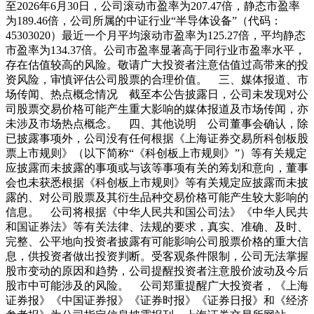
至2026年6月30日，公司滚动市盈率为207.47倍，静态市盈率
为189.46倍，公司所属的中证行业“半导体设备”（代码：
45303020）最近一个月平均滚动市盈率为125.27倍，平均静态
市盈率为134.37倍。公司市盈率显著高于同行业市盈率水平，
存在估值较高的风险。敬请广大投资者注意估值过高带来的投
资风险，审慎评估公司股票的合理价值。 三、媒体报道、市
场传闻、热点概念情况 截至本公告披露日，公司未发现对公
司股票交易价格可能产生重大影响的媒体报道及市场传闻，亦
未涉及市场热点概念。 四、其他说明 公司董事会确认，除
已披露事项外，公司没有任何根据《上海证券交易所科创板股
票上市规则》（以下简称“《科创板上市规则》”）等有关规定
应披露而未披露的事项或与该等事项有关的筹划和意向，董事
会也未获悉根据《科创板上市规则》等有关规定应披露而未披
露的、对公司股票及其衍生品种交易价格可能产生较大影响的
信息。 公司将根据《中华人民共和国公司法》《中华人民共
和国证券法》等有关法律、法规的要求，真实、准确、及时、
完整、公平地向投资者披露有可能影响公司股票价格的重大信
息，供投资者做出投资判断。受客观条件限制，公司无法掌握
股市变动的原因和趋势，公司提醒投资者注意股价波动及今后
股市中可能涉及的风险。 公司郑重提醒广大投资者，《上海
证券报》《中国证券报》《证券时报》《证券日报》和《经济