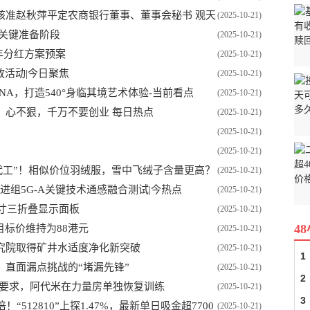
核准赵秋萍平定农商银行董事、董事会秘书 观天
(2025-10-21)
关键准备阶段
(2025-10-21)
5年分红方案预案
(2025-10-21)
放活动|今日聚焦
(2025-10-21)
INA，打造540°身临其境艺术体验-当前看点
(2025-10-21)
：心不狠，千万不要创业 每日热点
(2025-10-21)
(2025-10-21)
(2025-10-21)
代工”！相似价位羽绒服，雪中飞绒子含量更高？
(2025-10-21)
）推进组5G-A关键技术通感融合测试|今热点
(2025-10-21)
尺寸三折叠显示面板
(2025-10-21)
4
目标价维持为88港元
(2025-10-21)
究院取得矿井水适度净化新突破
(2025-10-21)
1
直面漏点挑战的“堵漏先锋”
(2025-10-21)
2
赛要求，阿代米在力量房单独恢复训练
(2025-10-21)
3
512810”上探1.47%，最新单日吸金超7700
(2025-10-21)