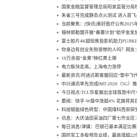
国家金融监督管理总局阳泉监管分局
下
朱雀三号完成静态点火测试 进入首飞
当前聚焦：[快讯]美好医疗公布202
锡林郭勒盟开展“春蕾计划”助学金发
富士胶片4K超短焦投影机助力FUJIK
你身边有创业失败很惨的人吗？网友
10万余亩“金果”映红黄土塬
电力板块走高，上海电力涨停
最新资讯:阿迪达斯客服回应“雪中飞
中兴通讯率先完成IMT-2020（5G
今日视点:TCL华星展出全球首款中
要闻：快手-W盘中涨超4% 花旗将其
科技赋能绿色转型：中国煤科西安研
讯息：大庆油田采油四厂第七作业区：
每日消息!津媒：巴顿已基本满足比
国防军工多股预告业绩，最高增超22倍！“