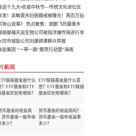
喜迎十九大•欢度中秋节—传统文化进社区
突发！吴敏霞夫妇挑婚戒被曝光！两百万钻
《钟山说事》 热点聚焦：胡鹏飞的最美乡
湖南御福天益生物公司被指涉嫌传销进行非
大同市城投公司刘建婷遭群众举报
鲁能集团 “一带一路”履责行动暨“海南
片新闻
ETF联接基金是什么意
思？ETF基金和ETF联接
基金区别有哪些？
货币基金的收益高吗？
货币基金一般年收益率
多少？