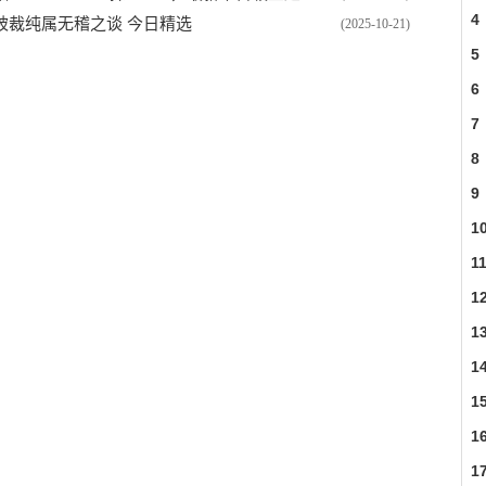
4
被裁纯属无稽之谈 今日精选
(2025-10-21)
5
6
7
8
9
1
1
比
1
1
1
1
1
1