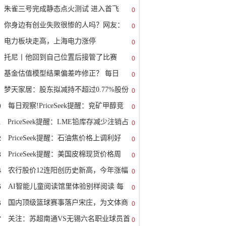
朱雀三号完成静态点火测试 进入首飞
0
你身边有创业失败很惨的人吗？网友：
0
电力板块走高，上海电力涨停
0
托尼丨他回到自己位置后接管了比赛
0
基金估值模型结果偏差咋修正？ 每日
0
梦天家居：股东拟减持不超过0.77%股份
0
0
每日观察!PriceSeek提醒：兖矿甲醇竞
0
1
PriceSeek提醒：LME铅库存减少注销占
0
高
2
PriceSeek提醒：石油焦价格上调利好
0
3
PriceSeek提醒：美国皮棉现货价格周
0
4
农行股价12连阳创历史新高，今年涨幅
0
5
AI智能儿童阅读馆里体验别样阅读 每
0
6
国内顶级篮球赛事落户宋庄，为文体商
0
7
关注：苏超南通VS无锡六名职业球员首
0