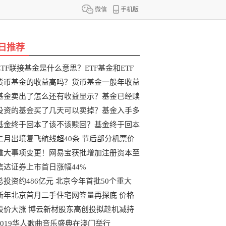
微信
手机版
日推荐
ETF联接基金是什么意思？ETF基金和ETF
联
货币基金的收益高吗？货币基金一般年收益
基金卖出了怎么还有收益显示？基金已经赎
投资的基金买了几天可以卖掉？基金入手多
基金终于回本了该不该赎回？基金终于回本
二月出境复飞航线超40条 节后部分机票价
重大事项变更！网易宝获批增加注册资本至
信达证券上市首日涨幅44%
总投资约486亿元 北京今年首批50个重大
新年北京首月二手住宅网签量再探底 价格
股价大涨 博云新材股东高创投拟趁机减持
2019华人歌曲音乐盛典在澳门举行