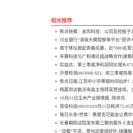
相关推荐
焦点快看：金风科技：公司及控股子
兴业银行“消保大模型智审平台”获评AI
热点
南宁体坛掀起青春风暴，近7000名青
禾赛科技与广和通达成战略合作|速看
实益达：第三季度净利润同比增长471.
开普检测(003008.SZ)：前三季度
焦点日报:江苏中小学寒假时间出炉！20
杨晨到访勒沃库森主场拜耳竞技场，
10月21日玉米产业链情报_快资讯
首佳科技(00103)10月21日耗资75.
每日头条!世体：弗里克可能会让费
长春朝阳法院发布第三期向案外人发
“凉都”不凉，贵州这里很好吃-快播报