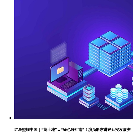
红星照耀中国｜“黄土地”→“绿色好江南”！演员靳东讲述延安发展变