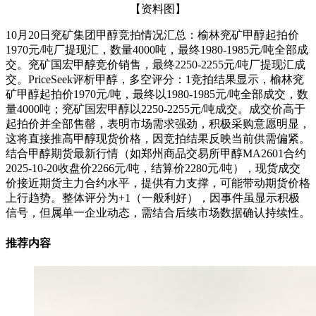
【资料图】
10月20日兖矿集团甲醇竞拍情况汇总：榆林兖矿甲醇起拍价
1970元/吨厂提现汇，数量4000吨，最终1980-1985元/吨全部成
交。兖矿国宏甲醇竞价销售，最终2250-2255元/吨厂提现汇成
交。PriceSeek评析甲醇，多空评分：1竞拍结果显示，榆林兖
矿甲醇起拍价1970元/吨，最终以1980-1985元/吨全部成交，数
量4000吨；兖矿国宏甲醇以2250-2255元/吨成交。成交价高于
起拍价并全部售罄，表明市场需求强劲，积极采购意愿明显，
这将直接推高甲醇现货价格，因竞拍结果反映当前供需偏紧。
结合甲醇期货最新行情（如郑州商品交易所甲醇MA2601合约
2025-10-20收盘价2266元/吨，结算价2280元/吨），现货成交
价接近期货主力合约水平，提供有力支撑，可能带动期货价格
上行趋势。整体评分为+1（一般利好），因事件虽显示积极
信号，但属单一企业动态，需结合后续市场数据确认持续性。
推荐内容