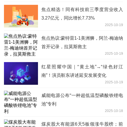
焦点精选！同有科技前三季度营业收入
3.27亿元，同比增长7.73%
2025-10-19
焦点热议:蒙特雷1-1美洲狮，阿兰-梅迪纳
首开记录，拉莫斯救主
2025-10-19
红星照耀中国｜“黄土地”→“绿色好江
南”！演员靳东讲述延安发展变化
2025-10-19
威能电源公布“一种超低温型磷酸铁锂电
池”专利
2025-10-18
煤炭股大有能源6天5板领涨牛股榜；前