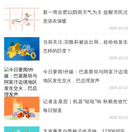
新一周合肥以阴雨天气为主 提醒市民注
意添衣保暖
2025-10-13
当前关注:宗馥莉被迫出局，娃哈哈发生
怎样的巨变？
2025-10-13
今日要闻!外媒：巴基斯坦与阿富汗边境
地区发生交火，巴总理发声
2025-10-12
记者走基层｜机器“哒哒”响 秋粮抢收忙
每日报道
2025-10-12
无座乘客自带椅子坐高铁，12306回应_