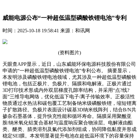
威能电源公布“一种超低温型磷酸铁锂电池”专利
时间：2025-10-18 19:58:41 来源：和讯网
(资料图片)
天眼查APP显示，近日，山东威能环保电源科技股份有限公司
申请的“一种超低温型磷酸铁锂电池”专利公布。 摘要显示，
本发明涉及磷酸铁锂电池领域，尤其涉及一种超低温型磷酸铁
锂电池，包括正极片、负极片、隔膜和电解液。正极片通过
3D打印技术形成内外双层梯度孔隙率结构，并采用“点?线?
面”三维导电网络，优化低温下电子/离子传输效率。正极活性
物质通过水热法和碳包覆工艺制备纳米级磷酸铁锂，缩短锂离
子扩散路径。负极片表面设计碳基3D纳米线阵列，结合B/N共
掺杂石墨基体，提升快充性能和循环寿命。隔膜采用聚酰亚
胺/纳米氧化铝复合基材与温度响应聚合物涂层。电解液由酯
类、醚类、腈类溶剂及氟代添加剂组成，协同降低黏度并形成
稳定SEI膜。本发明显著提升电池在超低温环境下的容量保持