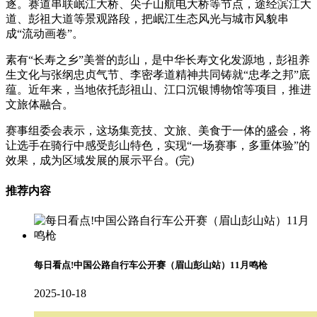
逐。赛道串联岷江大桥、尖子山航电大桥等节点，途经滨江大
道、彭祖大道等景观路段，把岷江生态风光与城市风貌串
成“流动画卷”。
素有“长寿之乡”美誉的彭山，是中华长寿文化发源地，彭祖养
生文化与张纲忠贞气节、李密孝道精神共同铸就“忠孝之邦”底
蕴。近年来，当地依托彭祖山、江口沉银博物馆等项目，推进
文旅体融合。
赛事组委会表示，这场集竞技、文旅、美食于一体的盛会，将
让选手在骑行中感受彭山特色，实现“一场赛事，多重体验”的
效果，成为区域发展的展示平台。(完)
推荐内容
每日看点!中国公路自行车公开赛（眉山彭山站）11月鸣枪
2025-10-18