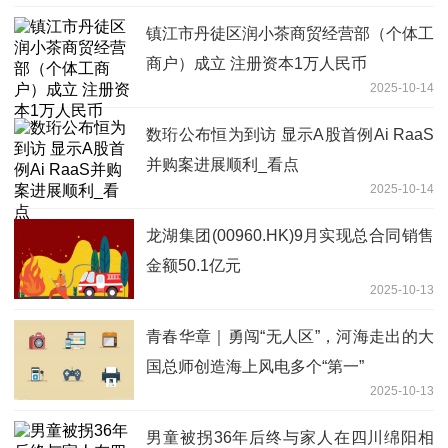
镇江市丹徒区润小茶商贸经营部（个体工
商户）成立 注册资本1万人民币
2025-10-14
数珩公布恒为到访 显示A股首例Ai RaaS
并购案进展顺利_看点
2025-10-14
龙湖集团(00960.HK)9月实现总合同销售
金额50.1亿元
2025-10-13
青春华章｜勇闯“无人区”，河海走出的大
国总师创造海上风电多个“第一”
2025-10-13
男童被拐36年后终与家人在四川绵阳相