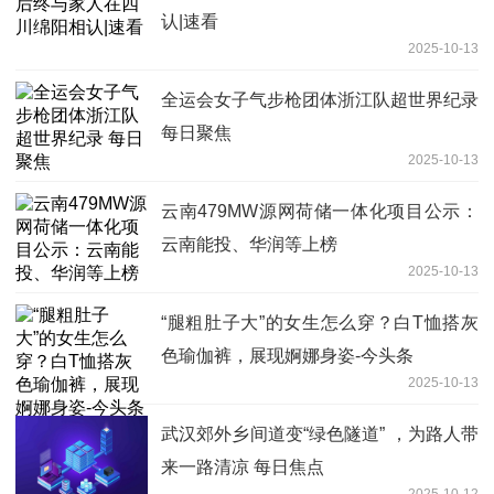
认|速看
2025-10-13
全运会女子气步枪团体浙江队超世界纪录
每日聚焦
2025-10-13
云南479MW源网荷储一体化项目公示：
云南能投、华润等上榜
2025-10-13
“腿粗肚子大”的女生怎么穿？白T恤搭灰
色瑜伽裤，展现婀娜身姿-今头条
2025-10-13
武汉郊外乡间道变“绿色隧道” ，为路人带
来一路清凉 每日焦点