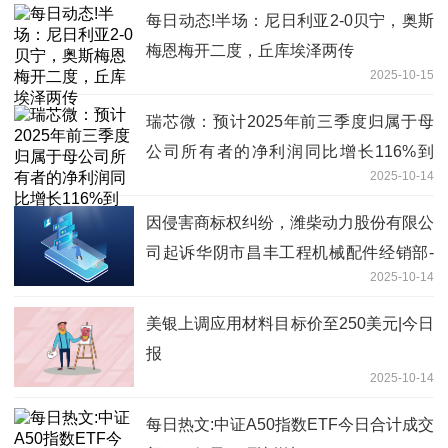
每日动态!半场：尼日利亚2-0贝宁，奥斯
梅恩梅开二度，丘库埃泽两传
2025-10-15
瑞芯微：预计2025年前三季度归属于母
公司所有者的净利润同比增长116%到
2025-10-14
127%
因侵害商标权纠纷，潍柴动力股份有限公
司起诉华阴市昌丰工程机械配件经销部-
2025-10-14
简讯
美银上调应用材料目标价至250美元|今日
报
2025-10-14
每日热文:中证A50指数ETF今日合计成交