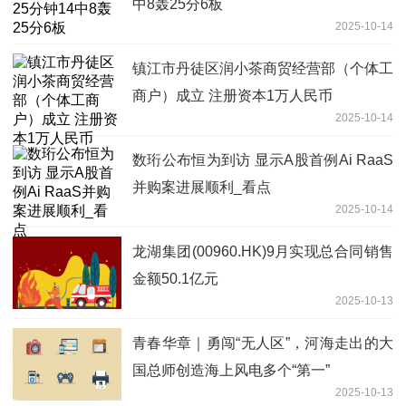
中8轰25分6板
2025-10-14
镇江市丹徒区润小茶商贸经营部（个体工
商户）成立 注册资本1万人民币
2025-10-14
数珩公布恒为到访 显示A股首例Ai RaaS
并购案进展顺利_看点
2025-10-14
龙湖集团(00960.HK)9月实现总合同销售
金额50.1亿元
2025-10-13
青春华章｜勇闯“无人区”，河海走出的大
国总师创造海上风电多个“第一”
2025-10-13