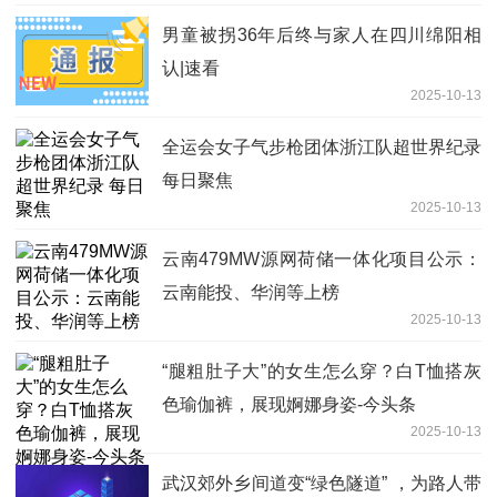
男童被拐36年后终与家人在四川绵阳相
认|速看
2025-10-13
全运会女子气步枪团体浙江队超世界纪录
每日聚焦
2025-10-13
云南479MW源网荷储一体化项目公示：
云南能投、华润等上榜
2025-10-13
“腿粗肚子大”的女生怎么穿？白T恤搭灰
色瑜伽裤，展现婀娜身姿-今头条
2025-10-13
武汉郊外乡间道变“绿色隧道” ，为路人带