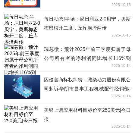
2025-10-15
每日动态!半场：尼日利亚2-0贝宁，奥斯
梅恩梅开二度，丘库埃泽两传
2025-10-15
瑞芯微：预计2025年前三季度归属于母
公司所有者的净利润同比增长116%到
2025-10-14
127%
因侵害商标权纠纷，潍柴动力股份有限公
司起诉华阴市昌丰工程机械配件经销部-
2025-10-14
简讯
美银上调应用材料目标价至250美元|今日
报
2025-10-14