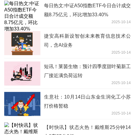
每日热文:中证A50指数ETF今日合计成交
额8.75亿元，环比增加33.40%
2025-10-14
捷安高科新设智创未来教育信息技术公
司，含AI业务
2025-10-14
短讯！莱茵生物：预计四季度甜叶菊新工
厂接近满负荷运转
2025-10-14
生意社：10月14日山东金生润化工小苏
打价格暂稳
2025-10-14
【时快讯】状态火热！戴维斯25分钟14