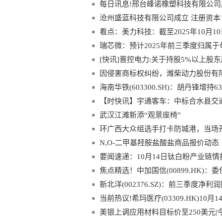
每日讯息!邢台峰诺橡塑科技有限公司成
沧州盛蓝科技有限公司成立 注册资本1
看点：美力科技：截至2025年10月1
瑞芯微：预计2025年前三季度归属于
[快讯]晋控电力:关于持股5%以上股
提示性
因侵害商标权纠纷，潍柴动力股份有
海南华铁(603300.SH)：胡丹锋增持
【时快讯】宇通客车：中标合水县交
153.00万元
武汉江滩新添“观景座椅”
环广西大众组选手打卡防城港，当场
N,O-二甲基羟胺盐酸盐商品报价动态（20
要闻速递：10月14日钛白粉产业链情
焦点精选！中加国信(00899.HK)
新北洋(002376.SZ)：前三季度净利润
当前热议!希玛医疗(03309.HK)10月
美银上调应用材料目标价至250美元|