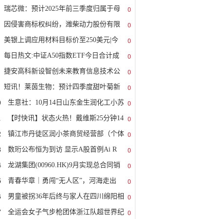
瑞芯微：预计2025年前三季度归属于母
0
因侵害商标权纠纷，潍柴动力股份有限
0
美银上调应用材料目标价至250美元|今
0
每日热文:中证A50指数ETF今日合计成
0
捷安高科新设智创未来教育信息技术公
0
短讯！莱茵生物：预计四季度甜叶菊新
0
0
生意社：10月14日山东金生润化工小苏
0
1
【时快讯】状态火热！戴维斯25分钟14
0
2
镇江市丹徒区润小茶商贸经营部（个体
0
3
数珩公布恒为到访 显示A股首例Ai R
0
4
龙湖集团(00960.HK)9月实现总合同销
0
5
青春华章｜勇闯“无人区”，河海走出
0
6
男童被拐36年后终与家人在四川绵阳相
0
7
全运会女子气步枪团体浙江队超世界纪
0