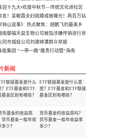
喜迎十九大•欢度中秋节—传统文化进社区
突发！吴敏霞夫妇挑婚戒被曝光！两百万钻
《钟山说事》 热点聚焦：胡鹏飞的最美乡
湖南御福天益生物公司被指涉嫌传销进行非
大同市城投公司刘建婷遭群众举报
鲁能集团 “一带一路”履责行动暨“海南
片新闻
ETF联接基金是什么意
思？ETF基金和ETF联接
基金区别有哪些？
货币基金的收益高吗？
货币基金一般年收益率
多少？