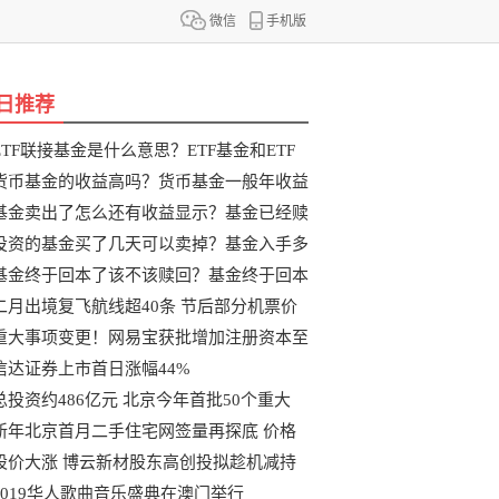
微信
手机版
日推荐
ETF联接基金是什么意思？ETF基金和ETF
联
货币基金的收益高吗？货币基金一般年收益
基金卖出了怎么还有收益显示？基金已经赎
投资的基金买了几天可以卖掉？基金入手多
基金终于回本了该不该赎回？基金终于回本
二月出境复飞航线超40条 节后部分机票价
重大事项变更！网易宝获批增加注册资本至
信达证券上市首日涨幅44%
总投资约486亿元 北京今年首批50个重大
新年北京首月二手住宅网签量再探底 价格
股价大涨 博云新材股东高创投拟趁机减持
2019华人歌曲音乐盛典在澳门举行