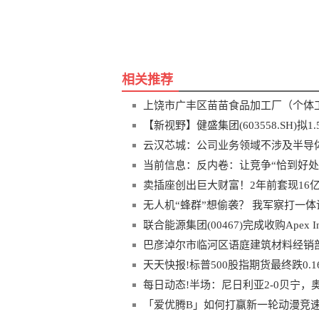
关键词
个体工商户
食品小作坊
法
相关推荐
上饶市广丰区苗苗食品加工厂（个体工
【新视野】健盛集团(603558.SH)拟
资金贷款支持
云汉芯城：公司业务领域不涉及半导
当前信息：反内卷：让竞争“恰到好处
卖插座创出巨大财富！2年前套现16
无人机“蜂群”想偷袭？ 我军察打一
联合能源集团(00467)完成收购Apex Intern
巴彦淖尔市临河区语庭建筑材料经销部
天天快报!标普500股指期货最终跌0.1
每日动态!半场：尼日利亚2-0贝宁
「爱优腾B」如何打赢新一轮动漫竞速