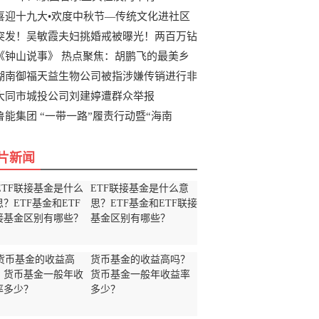
喜迎十九大•欢度中秋节—传统文化进社区
突发！吴敏霞夫妇挑婚戒被曝光！两百万钻
《钟山说事》 热点聚焦：胡鹏飞的最美乡
湖南御福天益生物公司被指涉嫌传销进行非
大同市城投公司刘建婷遭群众举报
鲁能集团 “一带一路”履责行动暨“海南
片新闻
ETF联接基金是什么意
思？ETF基金和ETF联接
基金区别有哪些？
货币基金的收益高吗？
货币基金一般年收益率
多少？