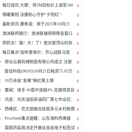
每日视讯:大摩：将3M目标价上调至160
0
情暖重阳 法援贴心守护“夕阳红”-
0
最新资讯:康希诺：将于2025年10月23
0
澳洲联邦银行：澳洲联储将把降息窗口
0
师奶太！强！大！了！绝对是顶尖的存
0
每日看点!加布里埃尔：开心战胜马竞
0
0
邢台云晨机械制造有限公司成立 注册
0
1
首佳科技(00103)10月21日耗资75.05万
0
2
10万余亩“金果”映红黄土塬
0
3
要闻：快手-W盘中涨超4% 花旗将其目
0
4
讯息：大庆油田采油四厂第七作业区：
0
5
西峰区：农文旅融合绘就多元乡村新图
0
6
PriceSeek重点提醒：山东海科丙烯报
0
7
国家药监局决定开展化妆品电子标签试
0