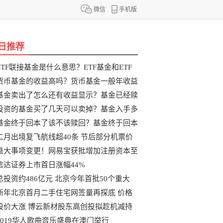
微信
手机版
日推荐
ETF联接基金是什么意思？ETF基金和ETF
联
货币基金的收益高吗？货币基金一般年收益
基金卖出了怎么还有收益显示？基金已经赎
投资的基金买了几天可以卖掉？基金入手多
基金终于回本了该不该赎回？基金终于回本
二月出境复飞航线超40条 节后部分机票价
重大事项变更！网易宝获批增加注册资本至
信达证券上市首日涨幅44%
总投资约486亿元 北京今年首批50个重大
新年北京首月二手住宅网签量再探底 价格
股价大涨 博云新材股东高创投拟趁机减持
2019华人歌曲音乐盛典在澳门举行