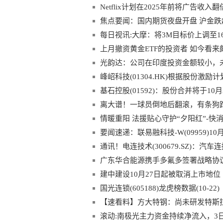
Netflix计划在2025年前将广告收入翻
焦点要闻：国内期货夜盘开盘 沪金跌
每日视讯:大摩：将3M目标价上调至1
上月撤资黄金ETF的投资者 如今看
光韵达：公司在印度投资金额较小，
规定的重大事项披露标准
峰岹科技(01304.HK)根据股份激励
基石控股(01592)：股份合并将于10
离大谱！一球员倒地后翻滚，有条狗
情暖重阳 法援贴心守护“夕阳红”-快
要闻速递：联易融科技-W(09959)10月
通讯！电连技术(300679.SZ)：
实现大规模供货
广东华合能源携手多氟多签署战略协
建中建设10月27日起被取消上市地位
国光连锁(605188)龙虎榜数据(10-22)
【速看料】方大特钢：尚未研发特斯拉Cy
滚动:南极光主力资金持续净流入，3日共