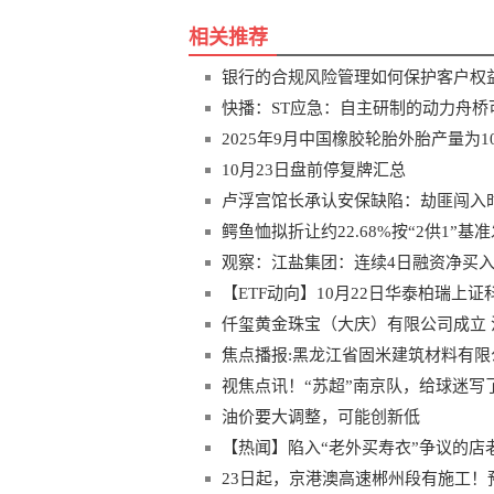
相关推荐
银行的合规风险管理如何保护客户权
快播：ST应急：自主研制的动力舟
2025年9月中国橡胶轮胎外胎产量为103
10月23日盘前停复牌汇总
卢浮宫馆长承认安保缺陷：劫匪闯入
鳄鱼恤拟折让约22.68%按“2供1”基
观察：江盐集团：连续4日融资净买入累计8
【ETF动向】10月22日华泰柏瑞上证科
仟玺黄金珠宝（大庆）有限公司成立 
焦点播报:黑龙江省固米建筑材料有限公
视焦点讯！“苏超”南京队，给球迷写
油价要大调整，可能创新低
【热闻】陷入“老外买寿衣”争议的店老
23日起，京港澳高速郴州段有施工！