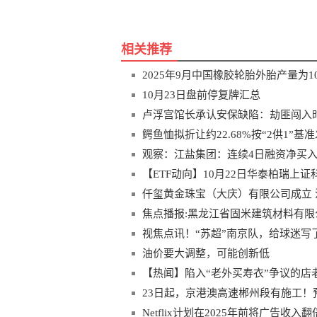
相关推荐
2025年9月中国橡胶轮胎外胎产量为103
10月23日盘前停复牌汇总
卢浮宫馆长承认安保缺陷：劫匪闯入
鳄鱼恤拟折让约22.68%按“2供1”基
观察：江盐集团：连续4日融资净买入累计8
【ETF动向】10月22日华泰柏瑞上证科
仟玺黄金珠宝（大庆）有限公司成立 
焦点播报:黑龙江省固米建筑材料有限公
视焦点讯！“苏超”南京队，给球迷写
油价要大调整，可能创新低
【热闻】陷入“老外买寿衣”争议的店老
23日起，京港澳高速郴州段有施工！
Netflix计划在2025年前将广告收入翻