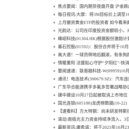
焦点要闻：国内期货夜盘开盘 沪金跌
每日视讯:大摩：将3M目标价上调至1
上月撤资黄金ETF的投资者 如今看
光韵达：公司在印度投资金额较小，
规定的重大事项披露标准
峰岹科技(01304.HK)根据股份激励
基石控股(01592)：股份合并将于10
离大谱！一球员倒地后翻滚，有条狗
情暖重阳 法援贴心守护“夕阳红”-快
要闻速递：联易融科技-W(09959)10月
通讯！电连技术(300679.SZ)：
实现大规模供货
广东华合能源携手多氟多签署战略协
建中建设10月27日起被取消上市地位
国光连锁(605188)龙虎榜数据(10-22)
【速看料】方大特钢：尚未研发特斯拉Cy
滚动:南极光主力资金持续净流入，3日共
最新资讯:康希诺：将于2025年10月