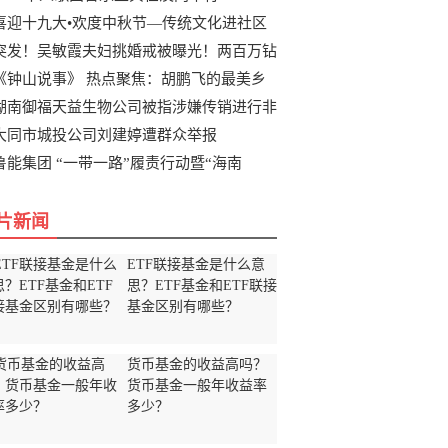
喜迎十九大•欢度中秋节—传统文化进社区
突发！吴敏霞夫妇挑婚戒被曝光！两百万钻
《钟山说事》 热点聚焦：胡鹏飞的最美乡
湖南御福天益生物公司被指涉嫌传销进行非
大同市城投公司刘建婷遭群众举报
鲁能集团 “一带一路”履责行动暨“海南
片新闻
ETF联接基金是什么意
思？ETF基金和ETF联接
基金区别有哪些？
货币基金的收益高吗？
货币基金一般年收益率
多少？