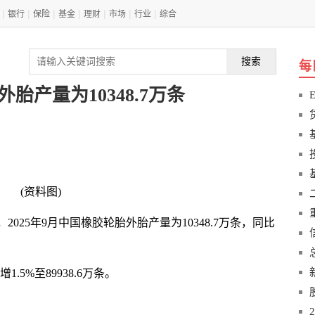
|
|
|
|
|
|
|
银行
保险
基金
理财
市场
行业
综合
搜索
每
外胎产量为10348.7万条
(资料图)
025年9月中国橡胶轮胎外胎产量为10348.7万条，同比
.5%至89938.6万条。
胶
顺丁橡胶