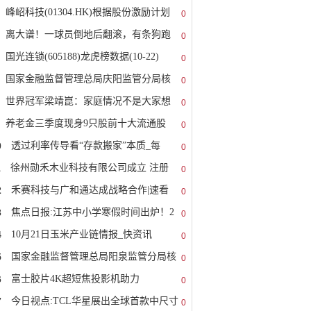
峰岹科技(01304.HK)根据股份激励计划
0
离大谱！一球员倒地后翻滚，有条狗跑
0
国光连锁(605188)龙虎榜数据(10-22)
0
国家金融监督管理总局庆阳监管分局核
0
世界冠军梁靖崑：家庭情况不是大家想
0
养老金三季度现身9只股前十大流通股
0
0
透过利率传导看“存款搬家”本质_每
0
1
徐州勋禾木业科技有限公司成立 注册
0
2
禾赛科技与广和通达成战略合作|速看
0
3
焦点日报:江苏中小学寒假时间出炉！2
0
4
10月21日玉米产业链情报_快资讯
0
5
国家金融监督管理总局阳泉监管分局核
0
6
富士胶片4K超短焦投影机助力
0
JIKINA
7
今日视点:TCL华星展出全球首款中尺寸
0