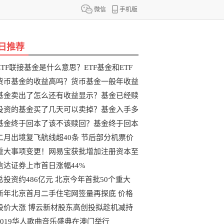
微信
手机版
日推荐
ETF联接基金是什么意思？ETF基金和ETF
联
货币基金的收益高吗？货币基金一般年收益
基金卖出了怎么还有收益显示？基金已经赎
投资的基金买了几天可以卖掉？基金入手多
基金终于回本了该不该赎回？基金终于回本
二月出境复飞航线超40条 节后部分机票价
重大事项变更！网易宝获批增加注册资本至
信达证券上市首日涨幅44%
总投资约486亿元 北京今年首批50个重大
新年北京首月二手住宅网签量再探底 价格
股价大涨 博云新材股东高创投拟趁机减持
2019华人歌曲音乐盛典在澳门举行