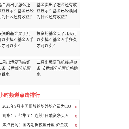
基金卖出了怎么还有收
益显示？基金已经赎回
为什么还有收益？
投资的基金买了几天可
以卖掉？基金入手多久
才可以卖？
二月出境复飞航线超40
条 节后部分机票价格跳
水
8小时频道点击排行
2025年9月中国橡胶轮胎外胎产量为103
0
观察：江盐集团：连续4日融资净买入
0
焦点要闻：国内期货夜盘开盘 沪金跌
0