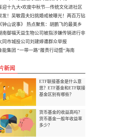
喜迎十九大•欢度中秋节—传统文化进社区
突发！吴敏霞夫妇挑婚戒被曝光！两百万钻
《钟山说事》 热点聚焦：胡鹏飞的最美乡
湖南御福天益生物公司被指涉嫌传销进行非
大同市城投公司刘建婷遭群众举报
鲁能集团 “一带一路”履责行动暨“海南
片新闻
ETF联接基金是什么意
思？ETF基金和ETF联接
基金区别有哪些？
货币基金的收益高吗？
货币基金一般年收益率
多少？