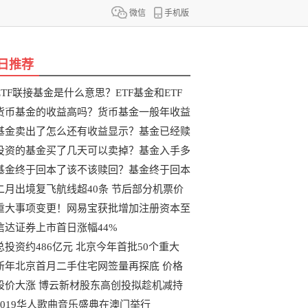
微信
手机版
日推荐
ETF联接基金是什么意思？ETF基金和ETF
联
货币基金的收益高吗？货币基金一般年收益
基金卖出了怎么还有收益显示？基金已经赎
投资的基金买了几天可以卖掉？基金入手多
基金终于回本了该不该赎回？基金终于回本
二月出境复飞航线超40条 节后部分机票价
重大事项变更！网易宝获批增加注册资本至
信达证券上市首日涨幅44%
总投资约486亿元 北京今年首批50个重大
新年北京首月二手住宅网签量再探底 价格
股价大涨 博云新材股东高创投拟趁机减持
2019华人歌曲音乐盛典在澳门举行