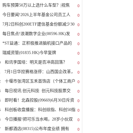
购车预算50万以上选什么车型？|视焦
0
今日要闻!2026上半年基金公司员工人
0
7月2日科创200ETF建信基金份额减少30
0
每日焦点!浪潮数字企业(00596.HK)发
0
*ST益通：正积极推进脑机接口产品的
0
瑞威资管(01835.HK)今早复牌
0
0
和讯李国培：明天是否冲高回落？
0
1
7月1日华控赛格涨停：山西国企改革，
0
2
十堰市张湾区玉禾首饰店（个体工商户
0
3
每日视讯:创元科技: 创元科技股票交
0
4
即时看！北森控股(09669)6月30日斥资
0
5
科创板收盘播报：科创综指、科创50指
0
6
今日播报!把可乐当水喝，28岁小伙双
0
7
新都酒店(08315)公布年度业绩 拥有
0