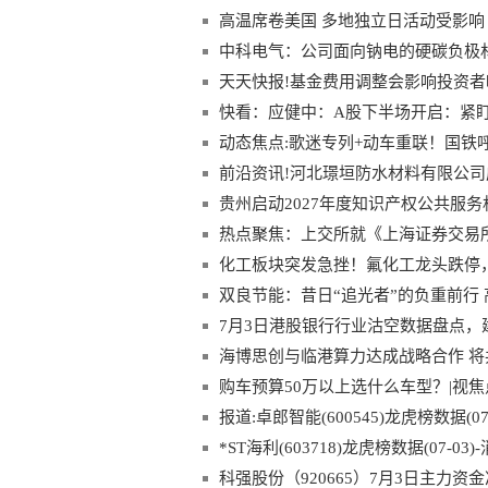
高温席卷美国 多地独立日活动受影响
中科电气：公司面向钠电的硬碳负极
天天快报!基金费用调整会影响投资者
快看：应健中：A股下半场开启：紧盯
动态焦点:歌迷专列+动车重联！国铁
前沿资讯!河北璟垣防水材料有限公司成
贵州启动2027年度知识产权公共服务
热点聚焦：上交所就《上海证券交易
稿）》公开征求意见
化工板块突发急挫！氟化工龙头跌停，华宝
构：化工盈利有望底部回升_天天资
双良节能：昔日“追光者”的负重前行
7月3日港股银行行业沽空数据盘点
业前三
海博思创与临港算力达成战略合作 
目-最新快讯
购车预算50万以上选什么车型？|视焦
报道:卓郎智能(600545)龙虎榜数据(07-
*ST海利(603718)龙虎榜数据(07-03)
科强股份（920665）7月3日主力资金