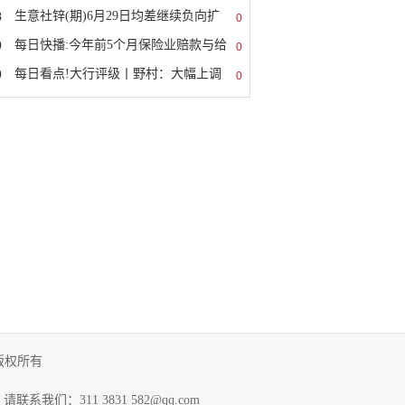
8
生意社锌(期)6月29日均差继续负向扩
0
9
每日快播:今年前5个月保险业赔款与给
0
0
每日看点!大行评级丨野村：大幅上调
0
讯网 版权所有
311 3831 582@qq.com