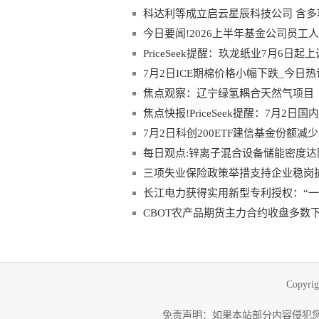
科达利等成立启云星辰科技公司 含多
今日要闻!2026上半年基金公司员工
永赢增员31人（名单）
PriceSeek提醒：玖龙纸业7月6日
7月2日ICE期棉价格小幅下跌_今日热
焦点观察：辽宁绿氢耦合天然气项目
焦点快报!PriceSeek提醒：7月2日
7月2日科创200ETF建信基金份额
技-速读
每日观点:锌离子混合设备储能密度达
三项失业保险政策举措支持企业稳岗扩
长江电力获得实用新型专利授权：“一
CBOT农产品期货主力合约收盘多数下
Copyri
免责声明：如果本站部分内容侵犯您的权