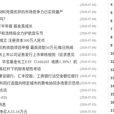
4
(2026-07-04)
材料凭借优异的市场竞争力已实现量产
(2026-07-04)
5
吗？
(2026-07-04)
6
半年报 掘金真成长
(2026-07-04)
7
呼和浩特局全力护航音乐节
(2026-07-04)
8
立 注册资本300万人民币
(2026-07-04)
9
机构资助项目申报 最高资助50万元|每日热闻
(2026-07-04)
1
所上市公司证券发行上市审核规则（征求意见
(2026-07-03)
1
基金化工ETF（516020）收跌1.39%！机
(2026-07-03)
讯
 高杠杆下的财务韧性考验
(2026-07-03)
1
，建设银行、汇丰控股、工商银行沽空金额位居行
(2026-07-03)
1
将共同打造面向特定城市的算电协同多场景示范项
(2026-07-03)
1
点讯
(2026-07-03)
1
03)
(2026-07-03)
1
-消息
(2026-07-03)
1
净买入55.16万元
(2026-07-03)