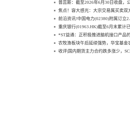
20万股
普蕊斯：截至2026年6月30日收盘，公
焦点！容大感光：大宗交易属买卖双
前沿资讯!中国电力(02380)附属订
重庆银行(01963.HK)截至6月末累
*ST益通：正积极推进脑机接口产品
农牧渔板块午后延续强势，华宝基金农牧
机到了？ 快报
收评|国内期货主力合约跌多涨少，SC