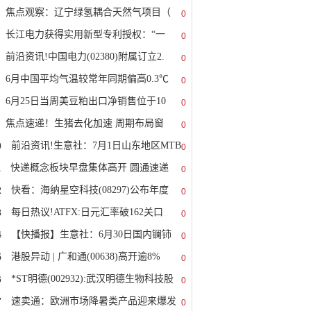
焦点观察：辽宁绿氢耦合天然气项目（
0
长江电力获得实用新型专利授权：“一
0
前沿资讯!中国电力(02380)附属订立2.
0
6月中国平均气温较常年同期偏高0.3℃
0
6月25日当周美豆粕出口净销售位于10
0
焦点速递！生猪去化加速 周期布局窗
0
0
前沿资讯!生意社：7月1日山东地区MTB
0
1
快递概念板块早盘集体高开 圆通速递
0
2
快看：海纳星空科技(08297)公布年度
0
3
每日热议!ATFX:日元汇率破162关口
0
4
【快播报】生意社：6月30日国内镧铈
0
5
港股异动 | 广和通(00638)高开逾8%
0
6
*ST明德(002932):武汉明德生物科技股
0
7
速卖通：欧洲市场降暑类产品迎来爆发
0