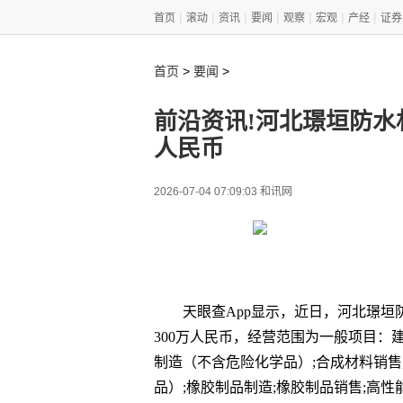
|
|
|
|
|
|
|
首页
滚动
资讯
要闻
观察
宏观
产经
证券
>
>
首页
要闻
前沿资讯!河北璟垣防水
人民币
2026-07-04 07:09:03 和讯网
天眼查App显示，近日，河北璟
300万人民币，经营范围为一般项目：
制造（不含危险化学品）;合成材料销售
品）;橡胶制品制造;橡胶制品销售;高