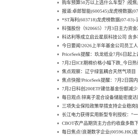
目-最新快讯
购车预算50万以上选什么车型？|视焦
报道:卓郎智能(600545)龙虎榜数据(07-
*ST海利(603718)龙虎榜数据(07-03)
科强股份（920665）7月3日主力资金
科达利等成立启云星辰科技公司 含多
今日要闻!2026上半年基金公司员工
永赢增员31人（名单）
PriceSeek提醒：玖龙纸业7月6日
7月2日ICE期棉价格小幅下跌_今日热
焦点观察：辽宁绿氢耦合天然气项目
焦点快报!PriceSeek提醒：7月2日
7月2日科创200ETF建信基金份额
技-速读
每日观点:锌离子混合设备储能密度达
三项失业保险政策举措支持企业稳岗扩
长江电力获得实用新型专利授权：“一
CBOT农产品期货主力合约收盘多数下
每日焦点!浪潮数字企业(00596.HK)