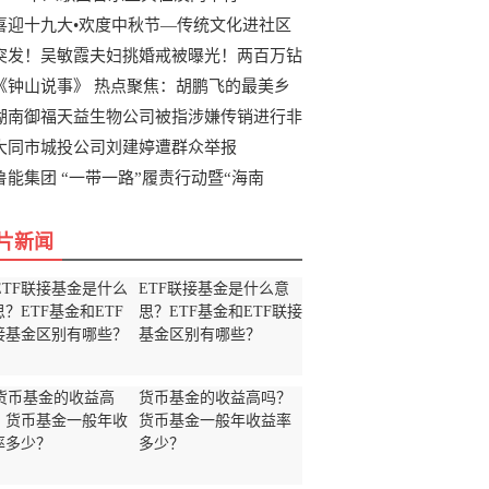
喜迎十九大•欢度中秋节—传统文化进社区
突发！吴敏霞夫妇挑婚戒被曝光！两百万钻
《钟山说事》 热点聚焦：胡鹏飞的最美乡
湖南御福天益生物公司被指涉嫌传销进行非
大同市城投公司刘建婷遭群众举报
鲁能集团 “一带一路”履责行动暨“海南
片新闻
ETF联接基金是什么意
思？ETF基金和ETF联接
基金区别有哪些？
货币基金的收益高吗？
货币基金一般年收益率
多少？