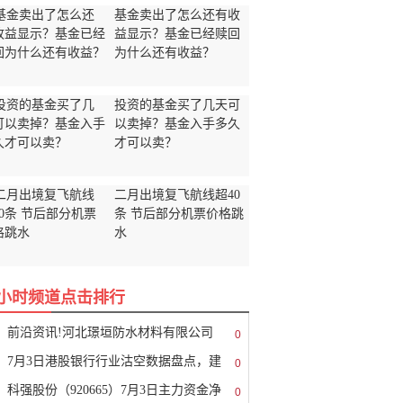
基金卖出了怎么还有收
益显示？基金已经赎回
为什么还有收益？
投资的基金买了几天可
以卖掉？基金入手多久
才可以卖？
二月出境复飞航线超40
条 节后部分机票价格跳
水
8小时频道点击排行
前沿资讯!河北璟垣防水材料有限公司
0
7月3日港股银行行业沽空数据盘点，建
0
科强股份（920665）7月3日主力资金净
0