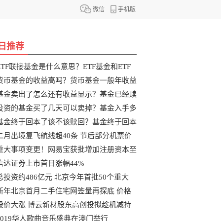
微信
手机版
日推荐
ETF联接基金是什么意思？ETF基金和ETF
联
货币基金的收益高吗？货币基金一般年收益
基金卖出了怎么还有收益显示？基金已经赎
投资的基金买了几天可以卖掉？基金入手多
基金终于回本了该不该赎回？基金终于回本
二月出境复飞航线超40条 节后部分机票价
重大事项变更！网易宝获批增加注册资本至
信达证券上市首日涨幅44%
总投资约486亿元 北京今年首批50个重大
新年北京首月二手住宅网签量再探底 价格
股价大涨 博云新材股东高创投拟趁机减持
2019华人歌曲音乐盛典在澳门举行