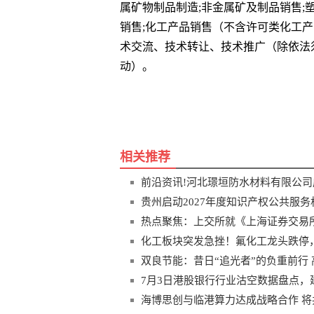
属矿物制品制造;非金属矿及制品销售;
销售;化工产品销售（不含许可类化工产
术交流、技术转让、技术推广（除依法
动）。
关键词
垣防水材料有限公司
河北
相关推荐
前沿资讯!河北璟垣防水材料有限公司成
贵州启动2027年度知识产权公共服务
热点聚焦：上交所就《上海证券交易
稿）》公开征求意见
化工板块突发急挫！氟化工龙头跌停，华宝
构：化工盈利有望底部回升_天天资
双良节能：昔日“追光者”的负重前行
7月3日港股银行行业沽空数据盘点
业前三
海博思创与临港算力达成战略合作 