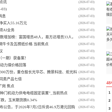
点讯
(2026-07-03)
03)
(2026-07-03)
-消息
(2026-07-03)
净买入55.16万元
(2026-07-03)
项AI业务
(2026-07-03)
人数增加榜：富国增员48人，易方达增员33人，
(2026-07-03)
起上调牛卡及瓦楞纸价格 当前焦点
(2026-07-03)
议
(2026-07-03)
（一期）获备案！
(2026-07-03)
国内动力煤价格回落
(2026-07-03)
减少300万份，重仓股长光华芯、腾景科技、炬光科
(2026-07-03)
同类产品七倍
(2026-07-03)
4
岗 焦点
(2026-07-03)
1
种门机动力供电电缆固定装置”_当前热点
(2026-07-03)
跌，玉米期货跌0.34%
(2026-07-03)
2
发布公告，于2026年7月2日斥资46.9万港元回购
(2026-07-02)
3