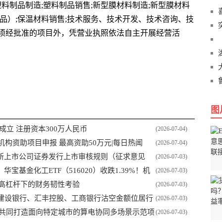
塑料制品制造;塑料制品销售;新型膜材料制造;新型膜材料
品）;保温材料销售;技术服务、技术开发、技术咨询、技
须经批准的项目外，凭营业执照依法自主开展经营活
法定代表人为
图
立 注册资本300万人民币
(2026-07-04)
机构资助项目申报 最高资助50万元|每日热闻
(2026-07-04)
所上市公司证券发行上市审核规则（征求意见
(2026-07-03)
基金化工ETF（516020）收跌1.39%！机
(2026-07-03)
讯
 高杠杆下的财务韧性考验
(2026-07-03)
，建设银行、汇丰控股、工商银行沽空金额位居行
(2026-07-03)
将共同打造面向特定城市的算电协同多场景示范项
(2026-07-03)