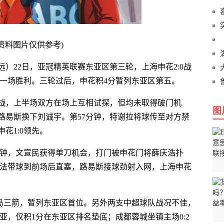
(资料图片仅供参考)
远）22日，亚冠精英联赛东亚区第三轮，上海申花2:0战
第一场胜利。三轮过后，申花积4分暂列东亚区第五。
战，上半场双方在场上互相试探，但均未取得破门机
图
路易斯换下刘诚宇。第57分钟，特谢拉将球传至对方禁
花1:0领先。
分钟，文宣民获得单刀机会，打门被申花门将薛庆浩扑
纳法带球到前场后直塞，路易斯接球劲射入网，上海申花
广岛三箭，暂列东亚区首位。另外两支中超球队战况不佳，
亚，仅积1分在东亚区排名垫底；成都蓉城坐镇主场0:2