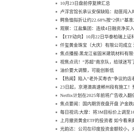
10月23日盘前停复牌汇总
卢浮宫馆长承认安保缺陷：劫匪闯入
鳄鱼恤拟折让约22.68%按“2供1”基
观察：江盐集团：连续4日融资净买入累计8
【ETF动向】10月22日华泰柏瑞上证科
仟玺黄金珠宝（大庆）有限公司成立 
焦点播报:黑龙江省固米建筑材料有限公
视焦点讯！“苏超”南京队，给球迷写
油价要大调整，可能创新低
【热闻】陷入“老外买寿衣”争议的店老
23日起，京港澳高速郴州段有施工！
Netflix计划在2025年前将广告收入翻
焦点要闻：国内期货夜盘开盘 沪金跌
每日视讯:大摩：将3M目标价上调至1
上月撤资黄金ETF的投资者 如今看
光韵达：公司在印度投资金额较小，