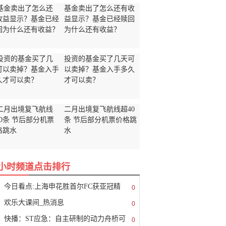
基金卖出了怎么还有收
益显示？基金已经赎回
为什么还有收益？
投资的基金买了几天可
以卖掉？基金入手多久
才可以卖？
二月出境复飞航线超40
条 节后部分机票价格跳
水
8小时频道点击排行
今日看点:上海申花胜首尔FC获亚冠精
0
欢乐大课间_热消息
0
快播：ST应急：自主研制的动力舟桥可
0