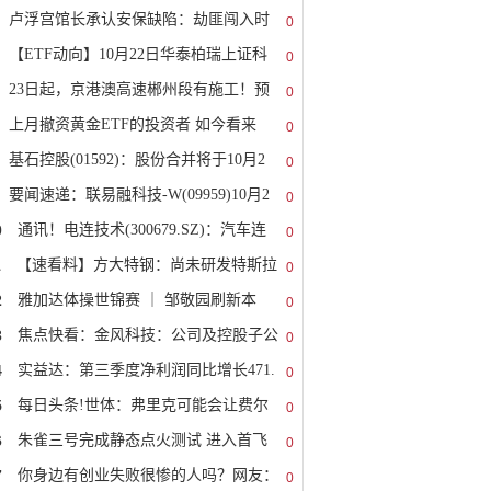
卢浮宫馆长承认安保缺陷：劫匪闯入时
0
【ETF动向】10月22日华泰柏瑞上证科
0
23日起，京港澳高速郴州段有施工！预
0
上月撤资黄金ETF的投资者 如今看来
0
基石控股(01592)：股份合并将于10月2
0
要闻速递：联易融科技-W(09959)10月2
0
0
通讯！电连技术(300679.SZ)：汽车连
0
1
【速看料】方大特钢：尚未研发特斯拉
0
2
雅加达体操世锦赛 ｜ 邹敬园刷新本
0
3
焦点快看：金风科技：公司及控股子公
0
4
实益达：第三季度净利润同比增长471.
0
5
每日头条!世体：弗里克可能会让费尔
0
6
朱雀三号完成静态点火测试 进入首飞
0
7
你身边有创业失败很惨的人吗？网友：
0