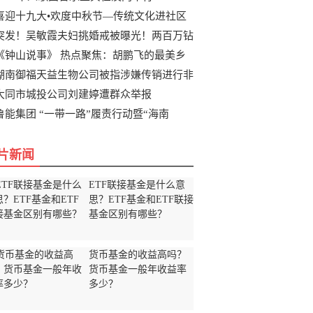
喜迎十九大•欢度中秋节—传统文化进社区
突发！吴敏霞夫妇挑婚戒被曝光！两百万钻
《钟山说事》 热点聚焦：胡鹏飞的最美乡
湖南御福天益生物公司被指涉嫌传销进行非
大同市城投公司刘建婷遭群众举报
鲁能集团 “一带一路”履责行动暨“海南
片新闻
ETF联接基金是什么意
思？ETF基金和ETF联接
基金区别有哪些？
货币基金的收益高吗？
货币基金一般年收益率
多少？