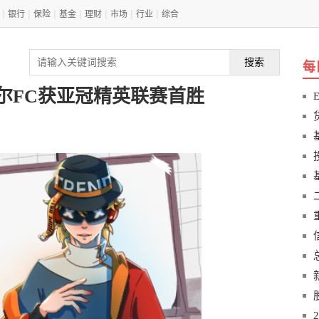
|
|
|
|
|
|
|
银行
保险
基金
理财
市场
行业
综合
搜索
每
尔FC获亚冠精英联赛首胜