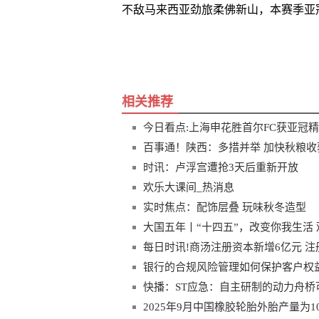
不敌马来西亚劲旅柔佛新山，本赛季亚
关键词
相关推荐
今日看点:上海申花胜首尔FC获亚冠
百事通！陕西：多措并举 加快秋粮收
时讯：卢浮宫遭抢3天后重新开放
欢乐大课间_热消息
实时焦点：配饰层叠 玩味秋冬造型
大国五年丨“十四五”，改变你我生活 
每日时讯!商汤注册资本新增6亿元 注册
银行的合规风险管理如何保护客户权
快播：ST应急：自主研制的动力舟
2025年9月中国橡胶轮胎外胎产量为103