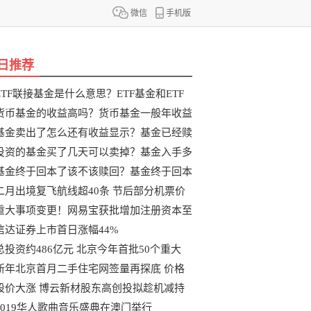
微信
手机版
日推荐
ETF联接基金是什么意思？ETF基金和ETF
联
货币基金的收益高吗？货币基金一般年收益
基金卖出了怎么还有收益显示？基金已经赎
投资的基金买了几天可以卖掉？基金入手多
基金终于回本了该不该赎回？基金终于回本
二月出境复飞航线超40条 节后部分机票价
重大事项变更！网易宝获批增加注册资本至
信达证券上市首日涨幅44%
总投资约486亿元 北京今年首批50个重大
新年北京首月二手住宅网签量再探底 价格
股价大涨 博云新材股东高创投拟趁机减持
2019华人歌曲音乐盛典在澳门举行