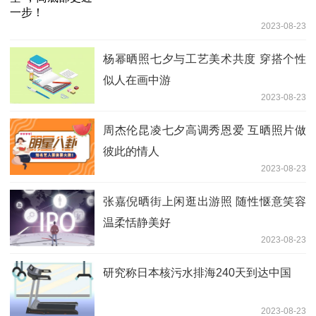
2023-08-23
杨幂晒照七夕与工艺美术共度 穿搭个性
似人在画中游
2023-08-23
周杰伦昆凌七夕高调秀恩爱 互晒照片做
彼此的情人
2023-08-23
张嘉倪晒街上闲逛出游照 随性惬意笑容
温柔恬静美好
2023-08-23
研究称日本核污水排海240天到达中国
2023-08-23