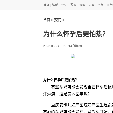
|
|
|
|
|
|
|
首页
滚动
资讯
要闻
观察
宏观
产经
证券
>
>
首页
要闻
为什么怀孕后更怕热？
2023-08-24 10:51:14 腾讯网
为什么怀孕后更怕热？
有些孕妈可能会发现自己怀孕后抗
汗淋漓，这是怎么回事呢？
重庆安琪儿妇产医院妇产医生温凯
有心的孕妈可能会发现，从受孕开始，