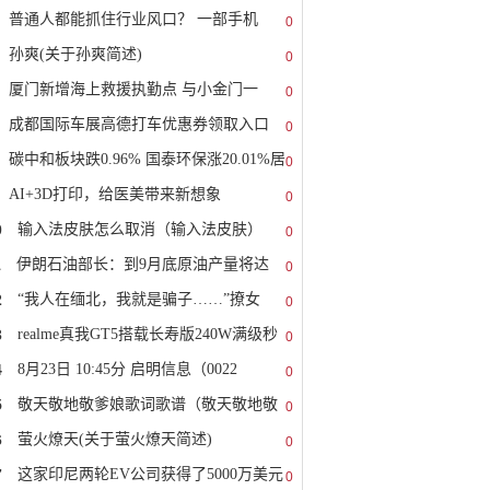
普通人都能抓住行业风口？ 一部手机
0
孙爽(关于孙爽简述)
0
厦门新增海上救援执勤点 与小金门一
0
成都国际车展高德打车优惠券领取入口
0
碳中和板块跌0.96% 国泰环保涨20.01%居
0
AI+3D打印，给医美带来新想象
0
0
输入法皮肤怎么取消（输入法皮肤）
0
1
伊朗石油部长：到9月底原油产量将达
0
2
“我人在缅北，我就是骗子……”撩女
0
3
realme真我GT5搭载长寿版240W满级秒
0
4
8月23日 10:45分 启明信息（0022
0
5
敬天敬地敬爹娘歌词歌谱（敬天敬地敬
0
6
萤火燎天(关于萤火燎天简述)
0
7
这家印尼两轮EV公司获得了5000万美元
0