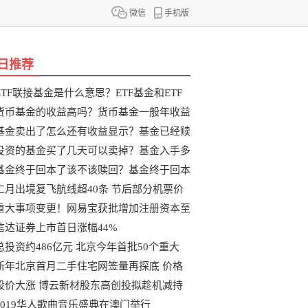
微信
手机版
日推荐
ETF联接基金是什么意思？ETF基金和ETF
联
货币基金的收益高吗？货币基金一般年收益
基金卖出了怎么还有收益显示？基金已经赎
投资的基金买了几天可以卖掉？基金入手多
基金终于回本了该不该赎回？基金终于回本
二月出境复飞航线超40条 节后部分机票价
重大事项变更！网易宝获批增加注册资本至
信达证券上市首日涨幅44%
总投资约486亿元 北京今年首批50个重大
新年北京首月二手住宅网签量再探底 价格
股价大涨 博云新材股东高创投拟趁机减持
2019华人歌曲音乐盛典在澳门举行