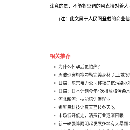
注意的是，不能将空调的风直接对着人吹
(注：此文属于人民网登载的商业
关键词
相关推荐
为什么怀孕后更怕热？
周洁琼穿旗袍勾勒完美身材 头上戴
日媒：东京电力公司称福岛核污染水将
日媒：日本计划今年4次排放核污染
河北新河：技能培训促就业
锁鲜黑科技让夏天荔枝冬天吃
市场低开低走，消费行业逐渐回暖
新一轮强降雨明起发展多地有大暴雨 