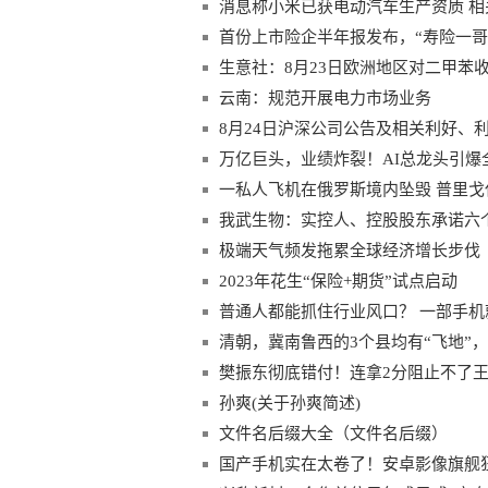
消息称小米已获电动汽车生产资质 相
首份上市险企半年报发布，“寿险一哥”
生意社：8月23日欧洲地区对二甲苯
云南：规范开展电力市场业务
8月24日沪深公司公告及相关利好、
万亿巨头，业绩炸裂！AI总龙头引爆
一私人飞机在俄罗斯境内坠毁 普里戈
我武生物：实控人、控股股东承诺六
极端天气频发拖累全球经济增长步伐
2023年花生“保险+期货”试点启动
普通人都能抓住行业风口？ 一部手机
行社会“免疫”
清朝，冀南鲁西的3个县均有“飞地”
樊振东彻底错付！连拿2分阻止不了
孙爽(关于孙爽简述)
文件名后缀大全（文件名后缀）
国产手机实在太卷了！安卓影像旗舰狂飙