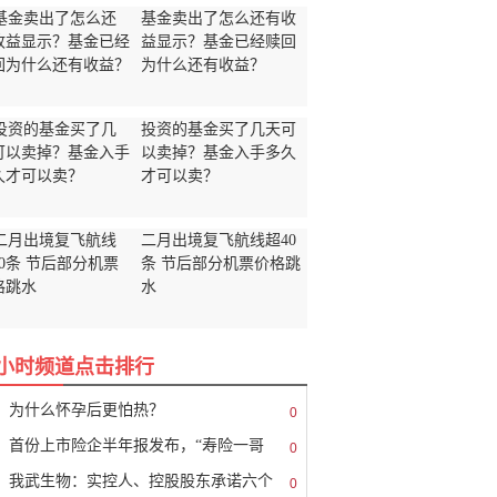
基金卖出了怎么还有收
益显示？基金已经赎回
为什么还有收益？
投资的基金买了几天可
以卖掉？基金入手多久
才可以卖？
二月出境复飞航线超40
条 节后部分机票价格跳
水
8小时频道点击排行
为什么怀孕后更怕热？
0
首份上市险企半年报发布，“寿险一哥
0
我武生物：实控人、控股股东承诺六个
0