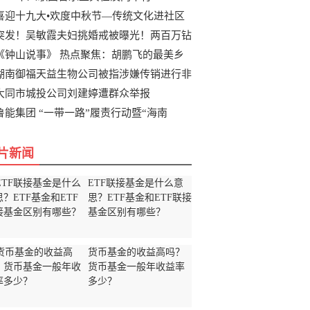
喜迎十九大•欢度中秋节—传统文化进社区
突发！吴敏霞夫妇挑婚戒被曝光！两百万钻
《钟山说事》 热点聚焦：胡鹏飞的最美乡
湖南御福天益生物公司被指涉嫌传销进行非
大同市城投公司刘建婷遭群众举报
鲁能集团 “一带一路”履责行动暨“海南
片新闻
ETF联接基金是什么意
思？ETF基金和ETF联接
基金区别有哪些？
货币基金的收益高吗？
货币基金一般年收益率
多少？