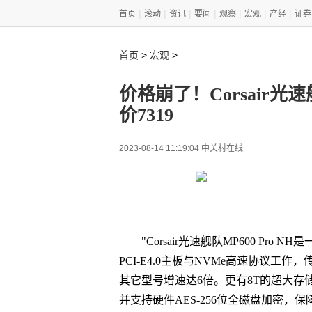
|
|
|
|
|
|
|
首页
滚动
资讯
要闻
观察
宏观
产经
证券
>
>
首页
宏观
价格崩了！Corsair光速
价7319
2023-08-14 11:19:04 中关村在线
"Corsair光速舰队MP600 Pr
PCI-E4.0主板与NVMe高速协议工作，传
其它型号增速达6倍。更有8T的超大存
并支持硬件AES-256位全磁盘加密