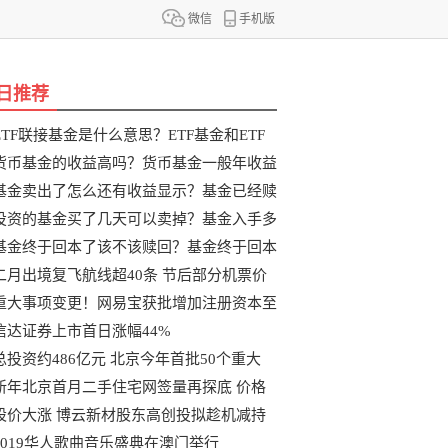
微信
手机版
日推荐
ETF联接基金是什么意思？ETF基金和ETF
联
货币基金的收益高吗？货币基金一般年收益
基金卖出了怎么还有收益显示？基金已经赎
投资的基金买了几天可以卖掉？基金入手多
基金终于回本了该不该赎回？基金终于回本
二月出境复飞航线超40条 节后部分机票价
重大事项变更！网易宝获批增加注册资本至
信达证券上市首日涨幅44%
总投资约486亿元 北京今年首批50个重大
新年北京首月二手住宅网签量再探底 价格
股价大涨 博云新材股东高创投拟趁机减持
2019华人歌曲音乐盛典在澳门举行