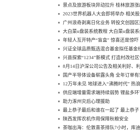
景点及旅游板块异动拉升 桂林旅游涨
2023世界机器人大会即将举办 相关股
广州浪奇剥离日化业务 转投文创园
大白菜u盘装系统教程 大白菜u盘装
年轻人互开特产“盲盒” 惊喜还是惊吓
兴证全球品质甄选混合基金拟任基金
兴县探索“1234”新模式 打造村改社区
8月14日沪深公司公告及相关利好、
国产半导体设备崭露头角 全年订单有
12万年未见 地球进入“沸腾时代” 热
供应端增量需求端持续弱势 锂盐多环
助力涿州灾后心理援助
最上恭子最后和谁在一起了 最上恭子
陕西发挥农机作用保障秋粮安全
茶咖出海：伦敦喜茶排队7小时，库迪