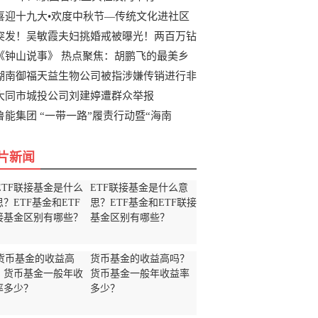
喜迎十九大•欢度中秋节—传统文化进社区
突发！吴敏霞夫妇挑婚戒被曝光！两百万钻
《钟山说事》 热点聚焦：胡鹏飞的最美乡
湖南御福天益生物公司被指涉嫌传销进行非
大同市城投公司刘建婷遭群众举报
鲁能集团 “一带一路”履责行动暨“海南
片新闻
ETF联接基金是什么意
思？ETF基金和ETF联接
基金区别有哪些？
货币基金的收益高吗？
货币基金一般年收益率
多少？