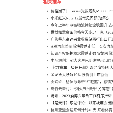
相关推荐
价格崩了！Corsair光速舰队MP600 P
小米红米Note 12最常见问题的解答
今年上半年冷链物流持续企稳回升 
世博如意金条价格今天多少一克（2023
广佛肇东高速兴业收费站西行出口开
A股汽车整车板块震荡走低，长安汽车
知识产权保护概念震荡走强 安妮股份
中际旭创：AI大客户已明确提出1.6
《GT赛车：极速狂飙》曝导演特辑 
金龙鱼大跌超10% 股价创上市新低
麦玲玲：杨偲泳命带“红艳煞”，感情
绵竹云盖村：“烟火气”催开“民宿花”
新闻
汾阳：2023酒博会筹备工作有序推进
【楚天评】东湖评论：以东坡庙会出
杭州亚运会迎来倒计时40天 来看体