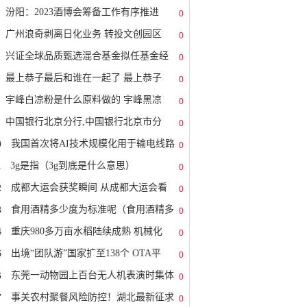
汾阳：2023酒博会筹备工作有序推进
0
广州浪奇剥离日化业务 转投文创园区
0
兴证全球品质甄选混合基金拟任基金经
0
最上恭子最后和谁在一起了 最上恭子
0
宇峰白凉粉是什么原料做的 宇峰黑凉
0
中国银行北京分行,中国银行北京市分
0
0
我国首次将AI技术规模化用于输电线路
0
1
3g是指（3g到底是什么意思）
0
2
成都大运会获奖瞬间 从成都大运会看
0
3
食用酒精多少度为标准呢（食用酒精多
0
4
重庆980多万亩水稻陆续成熟 机械化
0
5
出境“团队游”国家扩至138个 OTA平
0
6
东莞一动物园上百台无人机表演时集体
0
7
事关农村聚餐风险防控！湖北最新征求
0