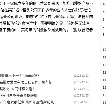
对于一家成立多年的IP运营公司来说，能推出爆款产品不
4
位在某知名IP巨头公司工作多年的业内人士向财联社记
5
运营公司来说，IP的“触点”（包括营销活动等）与粉丝的
6
牌增长飞轮的良性运转。需要明确的是，该路径无法直
7
盛不衰的IP，其每年的销量依然是波动的。（财联社记者
8
9
ono
热度
1
1
1
1
特能捧出下一个Labubu吗？
(2025-12-27)
1
口果品批发发展有限责任公司价格行情
(2025-12-27)
1
高校197门课程入选！
(2025-12-27)
1
务官何迪华任职资格获批
(2025-12-27)
25年度发射任务 刷新年度发射纪录
(2025-12-27)
1