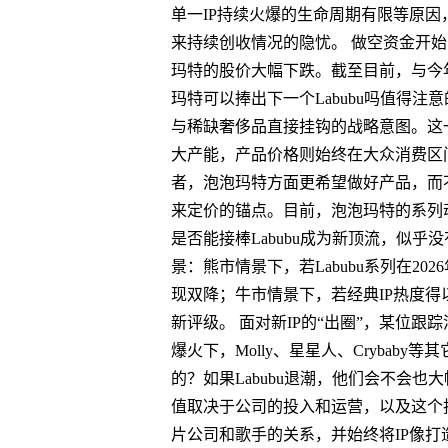
单一IP持续火爆的生命周期有限等原因，
来持续创收情况的隐忧。 做空资金开
玛特的股价大幅下跌。截至目前，与今年
玛特可以捧出下一个Labubu吗值得
与稀缺奢侈品直接挂钩的战略意图。这
大产能，产品价格则始终在大众消费区
者，泡泡玛特方面更希望做好产品，而不
来定价的锚点。目前，泡泡玛特的系列动
是否能接棒Labubu成为新顶流，似
景：熊市情景下，若Labubu系列在2
现双降；牛市情景下，若经典IP热度得
新评级。 面对新IP的“出圈”，某位跟踪
爆火下，Molly、星星人、Crybaby
的？如果Labubu退潮，他们会不会也
值取决于公司的投入和运营，以及这个
片公司和歌手的关系，并始终将IP像打