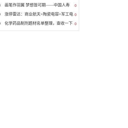
8
画笔作羽翼 梦想皆可期——中国人寿
0
9
涨停雷达：商业航天+陶瓷电容+军工电
0
0
化学药品制剂题材名单整理，查收一下
0