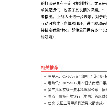
的打法是具有一定可复制性的。尤其是
单纯是运气，也源于其长期的深耕。”一
者指出。 上述人士进一步表示，对于IP
互动可构建正向体验闭环，进而驱动品
接锚定销量转化。即使公司拥有多个长
沈娇娇）
关键词
玛特
Crybaby
系列
出圈
Hir
相关推荐
星星人、Crybaby又“出圈”了 泡泡玛
看热讯：2025年12月27日济南堤
第三批国家级一流本科课程公布，福建
看点：蒙特利尔银行（中国）首席财
信息:长征三号甲系列运载火箭完成20