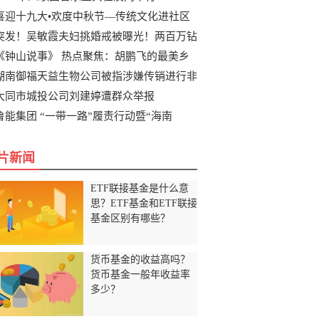
喜迎十九大•欢度中秋节—传统文化进社区
突发！吴敏霞夫妇挑婚戒被曝光！两百万钻
《钟山说事》 热点聚焦：胡鹏飞的最美乡
湖南御福天益生物公司被指涉嫌传销进行非
大同市城投公司刘建婷遭群众举报
鲁能集团 “一带一路”履责行动暨“海南
片新闻
ETF联接基金是什么意
思？ETF基金和ETF联接
基金区别有哪些？
货币基金的收益高吗？
货币基金一般年收益率
多少？