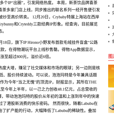
no等多个IP“出圈”，引发网络热度。 本周，新茶饮品牌喜茶
在喜茶多家门店上线，同步推出的联名系列一经开售便引发
至高价转卖。 12月20日，Crybaby特展上海站在西岸
ybunny和Cryteddy三款经典IP形象。经查询，目前展览
态。
8日，旗下IP Hirono小野发布首款毛绒挂件盲盒“公路
藏款，在得物潮玩平台上线秒售罄。得物App数据显示，
图
上涨至超过800元，溢价近6倍。
P热度大增，赚足了社交媒体和市场的眼球；另一边则是核
价格走低、股价持续波动。可以说，泡泡玛特是今年兼具话题
u作为今年“当之无愧”的顶流IP，财报显示，其所在THE
截至今年上半年，以一己之力创收48.1亿元，占总营收的
ubu的火爆，带动泡泡玛特的股价从年初的温和上涨到年中的快速
了港股新消费的快乐密码。 然而很快，随着Labubu在
了扩产能的行动，大幅降低了Labubu的稀缺性。叠加