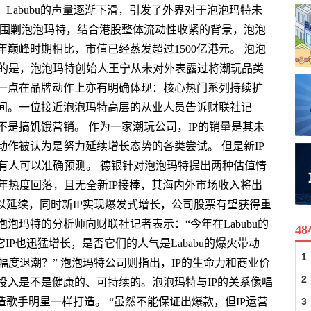
Labubu的声量逐渐下滑，引发了外界对于泡泡玛特未
始围剿泡泡玛特，结合港股整体流动性收紧的背景，泡泡
巅峰时期相比，市值已经蒸发超过1500亿港元。 泡泡
注意的是，泡泡玛特创始人王宁从未对外表露过将潮玩品类
一点在品牌动作上亦有明确体现：核心热门系列持续扩
间。一位接近泡泡玛特高层的从业人员告诉财联社记
是搞饥饿营销。 作为一家潮玩公司，IP的销量是其未
作被认为是努力延续增长态势的各类尝试。 但是新IP
乎没有人可以准确预测。 德银针对泡泡玛特提出两种估值情
026年热度回落，且无全新IP接棒，其海内外市场收入将出
以延续，同时新IP实现爆发式增长，公司股票有望获得重
泡泡玛特的分析师向财联社记者表示：“今年在Labubu的
4
等其它IP也迅猛增长，是否它们的人气是Lababu的爆火带动
1
大幅度退潮？” 泡泡玛特公司则指出，IP的生命力和商业价
2
投入是不是健康的、可持续的。泡泡玛特与IP的关系像唱
造歌手明星一样打造。 “虽然不能保证出爆款，但IP运营
3