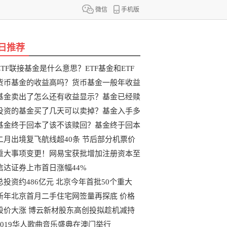
微信
手机版
日推荐
ETF联接基金是什么意思？ETF基金和ETF
联
货币基金的收益高吗？货币基金一般年收益
基金卖出了怎么还有收益显示？基金已经赎
投资的基金买了几天可以卖掉？基金入手多
基金终于回本了该不该赎回？基金终于回本
二月出境复飞航线超40条 节后部分机票价
重大事项变更！网易宝获批增加注册资本至
信达证券上市首日涨幅44%
总投资约486亿元 北京今年首批50个重大
新年北京首月二手住宅网签量再探底 价格
股价大涨 博云新材股东高创投拟趁机减持
2019华人歌曲音乐盛典在澳门举行