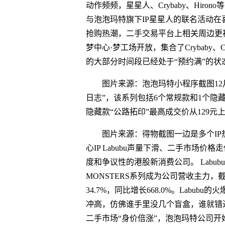
动作频频，星星人、Crybaby、Hiro
与泡泡玛特旗下IP星星人的联名活动
抢购热潮，二手交易平台上相关周边更被炒
梦中心·梦工场开放，集合了Crybaby、Cr
的大部分时间段已经处于“预约满”的状
图片来源：泡泡玛特小程序截图12月1
日志”，该系列包括6个常规款和1个隐
隐藏款“公路拓印”最高成交价从129元
图片来源：得物截图一边是多个I
心IP Labubu声量下滑、二手市场
度和争议性的港股新消费公司。 Labub
MONSTERS系列成为公司营收主力，
34.7%，同比增长668.0%。Lab
冲高，仿佛谁手里没几个盲盒，谁就错过
二手市场“身价倍涨”，泡泡玛特公司开始