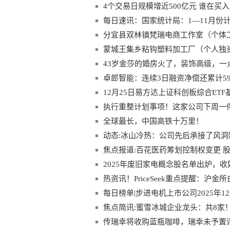
4个交易日规模增近500亿元 谁在买入中
每日速讯：国家统计局：1—11月份
长15%
分宜县双林镇梵瑞电商工作室（个体工
蒙城王集乡粘钩塑料加工厂（个人独资
43岁金莎的婚房火了，装饰高级，一
卓郎智能：连续3日融资净偿还累计593.
12月25日易方达上证科创板综合ET
纪、中芯国际
执行重整计划事项！这家公司下周一
全球最长，中国高铁十万里！
动态:冰山冷热：公司先后承接了风
项目
焦点报道:百花医药筹划控制权变更 股
2025年废旧家电概念股名单出炉，收好
热资讯！PriceSeek重点提醒：沪金所
每日榜单|步进电机上市公司2025年1
焦点简讯:蜜雪冰城企业龙头：共8家！（2
传瑞幸将收购蓝瓶咖啡，瑞幸未予置