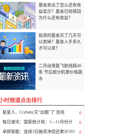
基金卖出了怎么还有收
益显示？基金已经赎回
为什么还有收益？
投资的基金买了几天可
以卖掉？基金入手多久
才可以卖？
二月出境复飞航线超40
条 节后部分机票价格跳
水
8小时频道点击排行
星星人、Crybaby又“出圈”了 泡泡
0
每日速讯：国家统计局：1—11月份计
0
卓郎智能：连续3日融资净偿还累计593
0