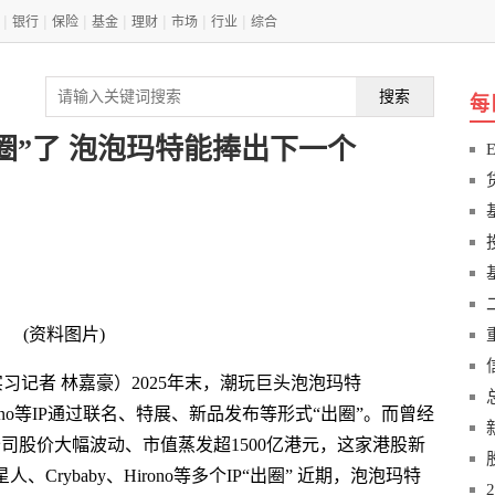
|
|
|
|
|
|
|
银行
保险
基金
理财
市场
行业
综合
搜索
每
“出圈”了 泡泡玛特能捧出下一个
(资料图片)
 实习记者 林嘉豪）2025年末，潮玩巨头泡泡玛特
、Hirono等IP通过联名、特展、新品发布等形式“出圈”。而曾经
叠加公司股价大幅波动、市值蒸发超1500亿港元，这家港股新
Crybaby、Hirono等多个IP“出圈” 近期，泡泡玛特