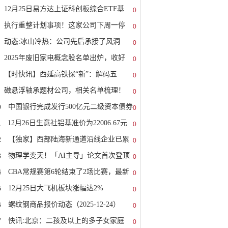
12月25日易方达上证科创板综合ETF基
0
执行重整计划事项！这家公司下周一停
0
动态:冰山冷热：公司先后承接了风洞
0
2025年废旧家电概念股名单出炉，收好
0
【时快讯】西延高铁探“新”：解码五
0
磁悬浮轴承题材公司，相关名单梳理！
0
0
中国银行完成发行500亿元二级资本债券
0
1
12月26日生意社铝基准价为22006.67元
0
2
【独家】西部陆海新通道沿线企业已累
0
3
物理学变天！「AI主导」论文首次登顶
0
4
CBA常规赛第6轮结束了2场比赛，最新
0
5
12月25日大飞机板块涨幅达2%
0
6
螺纹钢商品报价动态（2025-12-24）
0
7
快讯:北京：二孩及以上的多子女家庭
0