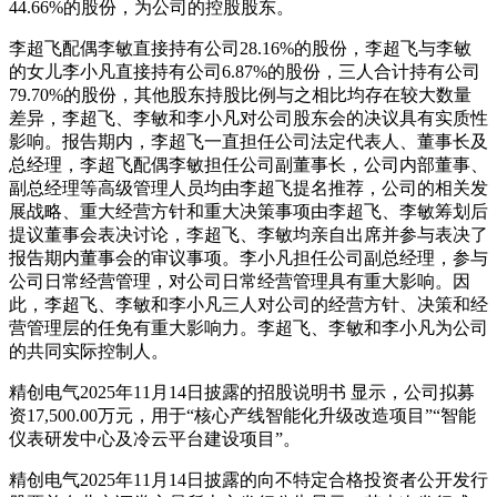
44.66%的股份，为公司的控股股东。
李超飞配偶李敏直接持有公司28.16%的股份，李超飞与李敏
的女儿李小凡直接持有公司6.87%的股份，三人合计持有公司
79.70%的股份，其他股东持股比例与之相比均存在较大数量
差异，李超飞、李敏和李小凡对公司股东会的决议具有实质性
影响。报告期内，李超飞一直担任公司法定代表人、董事长及
总经理，李超飞配偶李敏担任公司副董事长，公司内部董事、
副总经理等高级管理人员均由李超飞提名推荐，公司的相关发
展战略、重大经营方针和重大决策事项由李超飞、李敏筹划后
提议董事会表决讨论，李超飞、李敏均亲自出席并参与表决了
报告期内董事会的审议事项。李小凡担任公司副总经理，参与
公司日常经营管理，对公司日常经营管理具有重大影响。因
此，李超飞、李敏和李小凡三人对公司的经营方针、决策和经
营管理层的任免有重大影响力。李超飞、李敏和李小凡为公司
的共同实际控制人。
精创电气2025年11月14日披露的招股说明书 显示，公司拟募
资17,500.00万元，用于“核心产线智能化升级改造项目”“智能
仪表研发中心及冷云平台建设项目”。
精创电气2025年11月14日披露的向不特定合格投资者公开发行