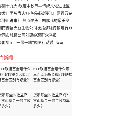
喜迎十九大•欢度中秋节—传统文化进社区
突发！吴敏霞夫妇挑婚戒被曝光！两百万钻
《钟山说事》 热点聚焦：胡鹏飞的最美乡
湖南御福天益生物公司被指涉嫌传销进行非
大同市城投公司刘建婷遭群众举报
鲁能集团 “一带一路”履责行动暨“海南
片新闻
ETF联接基金是什么意
思？ETF基金和ETF联接
基金区别有哪些？
货币基金的收益高吗？
货币基金一般年收益率
多少？