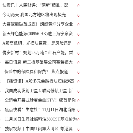
快资讯丨人民财评：“两新”精准，彰
0
今明两天 我国北方地区将出现极光
0
大赛赋能破茧成蝶！朗威黄坤分享企业
0
新天绿色能源(00956.HK)遭上海宁泉资
0
A股高低切，光模块巨震，是风险还是
0
悦安新材：规划25万吨金红石产能，暂
0
0
每日讯息!新三板基础层公司赛若福大
0
1
保险中的保险费和保费？ 焦点报道
0
2
【播资讯】A股多元金融板块短线走高
0
3
我国成功发射卫星互联网低轨卫星-新
0
4
全运会开幕式秒变金曲KTV！哪首是你
0
5
焦点快看：生意社：11月11日湖北当阳
0
6
11月10日生意社燃料油380CST基准价为
0
7
独家视频丨中国红闪耀大湾区 粤港澳
0