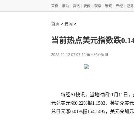
|
|
|
|
|
|
|
首页
滚动
资讯
要闻
观察
宏观
产经
证券
>
>
首页
要闻
当前热点美元指数跌0.
2025-11-12 07:07:44 每日经济新闻
每经AI快讯，当地时间11月11日，
元兑美元涨0.22%报1.1583，英镑兑美元跌
兑日元涨0.01%报154.1495，美元兑加元跌
关键词
美元
0.14
美元指数
非美货