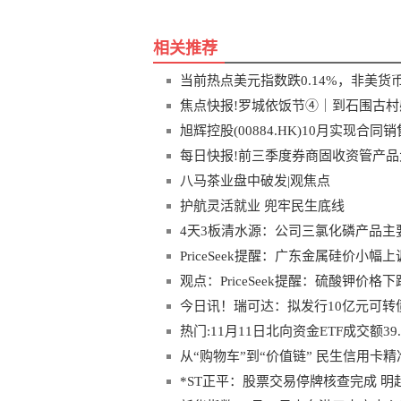
相关推荐
当前热点美元指数跌0.14%，非美货
焦点快报!罗城依饭节④｜到石围古
旭辉控股(00884.HK)10月实现合同
每日快报!前三季度券商固收资管产品
高超过20%
八马茶业盘中破发|观焦点
护航灵活就业 兜牢民生底线
4天3板清水源：公司三氯化磷产品
PriceSeek提醒：广东金属硅价小幅
观点：PriceSeek提醒：硫酸钾价格
今日讯！瑞可达：拟发行10亿元可转
热门:11月11日北向资金ETF成交额39
从“购物车”到“价值链” 民生信用卡
*ST正平：股票交易停牌核查完成 明