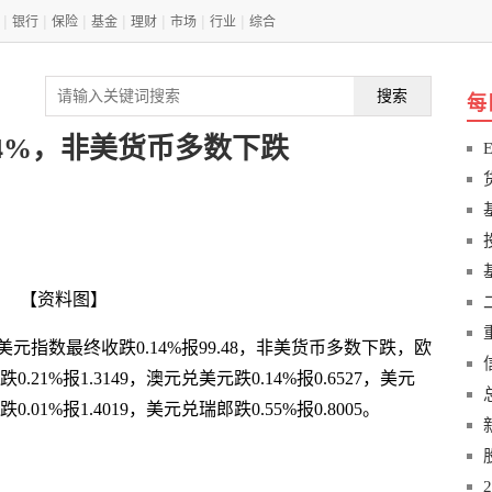
|
|
|
|
|
|
|
银行
保险
基金
理财
市场
行业
综合
搜索
每
14%，非美货币多数下跌
【资料图】
美元指数最终收跌0.14%报99.48，非美货币多数下跌，欧
0.21%报1.3149，澳元兑美元跌0.14%报0.6527，美元
0.01%报1.4019，美元兑瑞郎跌0.55%报0.8005。
币
0.01
下