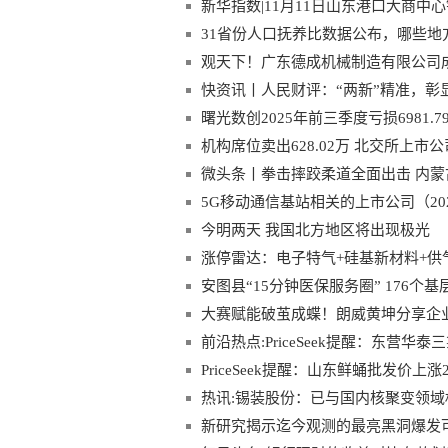
新华指数|11月11日山东港口大商中
热讯
31省份人口抚养比数据公布，哪些地
观天下！广东德成机械制造有限公司成
快资讯丨人民财评：“两新”精准，彰
曙光数创2025年前三季度亏损6981.
机构席位卖出628.02万 北交所上
微头条丨拳击摔跤柔道全面出击 内蒙
5G移动通信基站相关的上市公司（2025/
今明两天 我国北方地区将出现极光
涨停雷达：电子特气+硅基新材料+供
安图县“15分钟医保服务圈” 176
大赛赋能破茧成蝶！朗威黄坤分享企
前沿热点:PriceSeek提醒：东营华
PriceSeek提醒：山东鲜蛹批发价上涨2
热讯:锡装股份：已与国内核聚变领
大型低温泵产品
新研究揭示迄今观测的最亮黑洞爆发