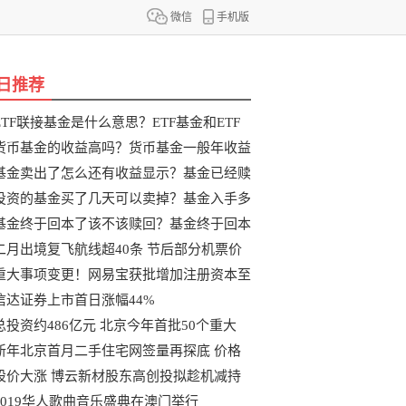
微信
手机版
日推荐
ETF联接基金是什么意思？ETF基金和ETF
联
货币基金的收益高吗？货币基金一般年收益
基金卖出了怎么还有收益显示？基金已经赎
投资的基金买了几天可以卖掉？基金入手多
基金终于回本了该不该赎回？基金终于回本
二月出境复飞航线超40条 节后部分机票价
重大事项变更！网易宝获批增加注册资本至
信达证券上市首日涨幅44%
总投资约486亿元 北京今年首批50个重大
新年北京首月二手住宅网签量再探底 价格
股价大涨 博云新材股东高创投拟趁机减持
2019华人歌曲音乐盛典在澳门举行