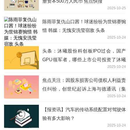
册资本500万人民币 焦点快报
2025-10-25
陈雨菲复仇山口茜！球迷纷纷为世锦赛惋
惜 韩媒：无愧安洗莹宿敌 头条
2025-10-24
头条：沐曦股份科创板IPO过会，国产
GPU领军者，哪些上市公司投资了沐曦
2025-10-24
股份？
焦点关注：因股东损害公司债权人利益责
任纠纷，创世纪起诉上海与德通讯（集
2025-10-24
团）有限公司等
【报资讯】汽车的传动系统配置对驾驶体
验有多大影响？
2025-10-24