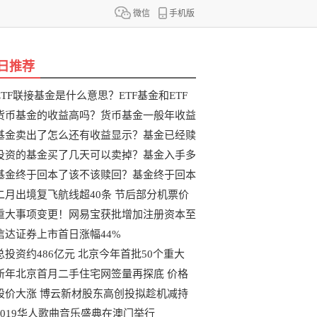
微信
手机版
日推荐
ETF联接基金是什么意思？ETF基金和ETF
联
货币基金的收益高吗？货币基金一般年收益
基金卖出了怎么还有收益显示？基金已经赎
投资的基金买了几天可以卖掉？基金入手多
基金终于回本了该不该赎回？基金终于回本
二月出境复飞航线超40条 节后部分机票价
重大事项变更！网易宝获批增加注册资本至
信达证券上市首日涨幅44%
总投资约486亿元 北京今年首批50个重大
新年北京首月二手住宅网签量再探底 价格
股价大涨 博云新材股东高创投拟趁机减持
2019华人歌曲音乐盛典在澳门举行