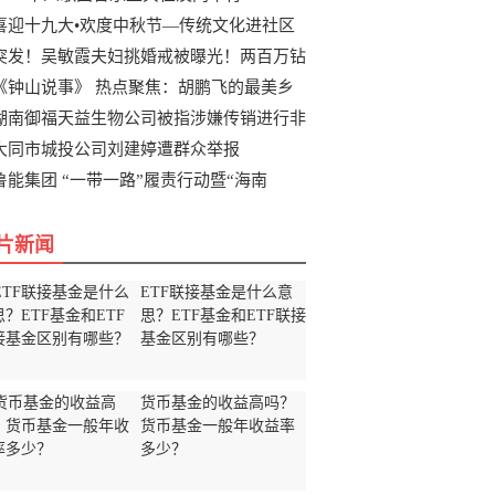
喜迎十九大•欢度中秋节—传统文化进社区
突发！吴敏霞夫妇挑婚戒被曝光！两百万钻
《钟山说事》 热点聚焦：胡鹏飞的最美乡
湖南御福天益生物公司被指涉嫌传销进行非
大同市城投公司刘建婷遭群众举报
鲁能集团 “一带一路”履责行动暨“海南
片新闻
ETF联接基金是什么意
思？ETF基金和ETF联接
基金区别有哪些？
货币基金的收益高吗？
货币基金一般年收益率
多少？