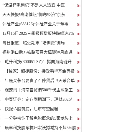
“保温杯泡枸杞”不是人人适宜 中医
0
天天快报!寒潮催热“御寒经济”京东
0
沪硅产业(688126):沪硅产业关于董事
0
12月16日2025三季报预增板块跌幅达2%
0
每日报道：临近期末 “培训费”骗局
0
福州港口后方铁路项目大樟隧道月底进
0
0
琏升科技(300051.SZ)：拟向海南琏升
0
1
【独家】超捷股份：接受鹏华基金等投
0
2
年底买茅台要贵了？停货后飞天茅台单
0
3
观速讯丨海南自贸港500千伏主网架工
0
4
中泰证券：定存到期潮下，理财2026年
0
5
快报:A股筑底，后市有望回暖
0
6
一分钟带你了解免税概念的5家龙头上
0
7
晨丰科技股东杭州宏沃拟减持不超3%股
0