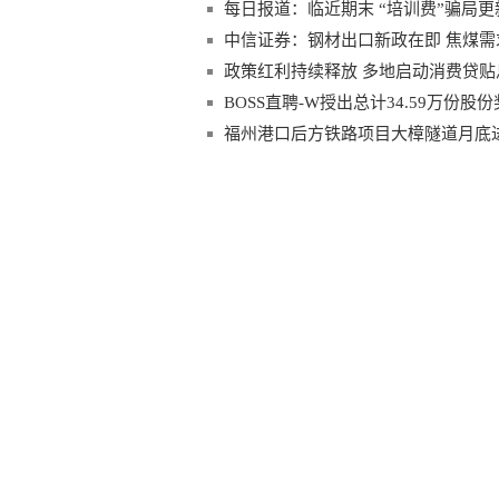
每日报道：临近期末 “培训费”骗局
中信证券：钢材出口新政在即 焦煤需
政策红利持续释放 多地启动消费贷贴
BOSS直聘-W授出总计34.59万份股
福州港口后方铁路项目大樟隧道月底