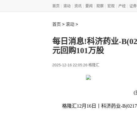
|
|
|
|
|
|
|
首页
滚动
资讯
要闻
观察
宏观
产经
证券
>
>
首页
滚动
每日消息!科济药业-B(021
元回购101万股
2025-12-16 22:05:26 格隆汇
格隆汇12月16日丨科济药业-B(0217
关键词
药业
HK
耗资
回购
格隆汇