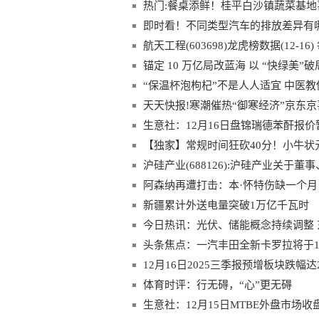
热门:餐桌添鲜！桂平白沙镇蔬菜基地
即时看！不同类型汽车的排放差异有
航天工程(603698)龙虎榜数据(12-16
锚定 10 万亿局改蓝海 以 “快绿美
“保温杯泡枸杞”不是人人适宜 中医教
天天快报!寒潮催热“御寒经济”京东
生意社：12月16日盘锦瑞德苯酐报价
【独家】常规时间狂砍40分！小牛状
沪硅产业(688126):沪硅产业关于
阿森纳再遭打击：本·怀特伤缺一个月
新疆累计外送电量突破1万亿千瓦时
今日热讯：光伏、储能概念持续调整 
头条焦点：一汽丰田全新卡罗拉将于1
12月16日2025三季报预增板块跌幅达
体育时评：行无碍，“心”更无碍
生意社：12月15日MTBE外盘市场收