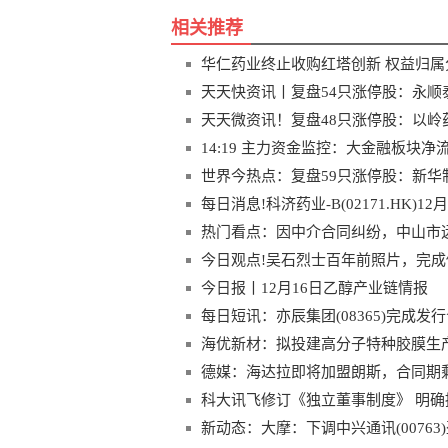
相关推荐
华仁药业终止收购红塔创新 权益归属
天天快资讯丨复盘54只涨停股：永顺
天天微资讯！复盘48只涨停股：以岭
14:19 主力资金监控：大金融板块净
世界今热点：复盘59只涨停股：新华制
每日消息!科济药业-B(02171.HK)12
热门看点：因中介合同纠纷，中山市
商务有限公司等
今日观点!吴石烈士百年前照片，完成
今日报丨12月16日乙醇产业链情报
每日短讯：亦辰集团(08365)完成发
海优新材：拟投建高分子特种胶膜生
德媒：海达拉即将加盟朗斯，合同期
科大讯飞修订《独立董事制度》 明
新动态：大摩：下调中兴通讯(00763)