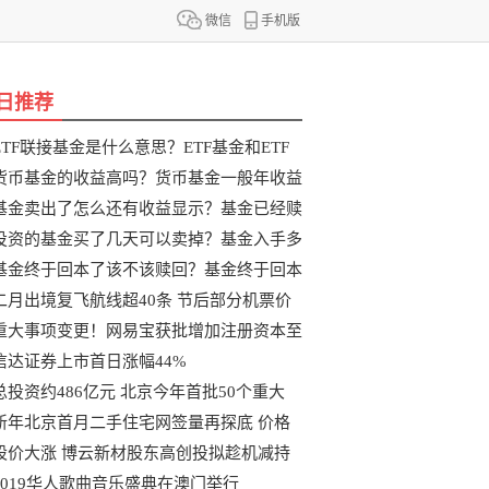
微信
手机版
日推荐
ETF联接基金是什么意思？ETF基金和ETF
联
货币基金的收益高吗？货币基金一般年收益
基金卖出了怎么还有收益显示？基金已经赎
投资的基金买了几天可以卖掉？基金入手多
基金终于回本了该不该赎回？基金终于回本
二月出境复飞航线超40条 节后部分机票价
重大事项变更！网易宝获批增加注册资本至
信达证券上市首日涨幅44%
总投资约486亿元 北京今年首批50个重大
新年北京首月二手住宅网签量再探底 价格
股价大涨 博云新材股东高创投拟趁机减持
2019华人歌曲音乐盛典在澳门举行