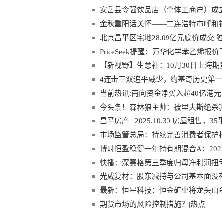
安岳县令强饮品店（个体工商户）成立
金秋重阳话关怀——二连浩特市呼和
北京昌平区宅地28.09亿元底价成交 
PriceSeek提醒：万华化学苯乙烯报价
【新视野】生意社：10月30日上海期
4连击三双追平威少，约基奇历史第一
当前热讯:南向资金净买入超40亿港元
今头条！森林狼主帅：被里夫斯绝杀
昌平房产 | 2025.10.30 房屋租售，
市场监管总局：持续完善消费者保护
博时恒盈稳健一年持有期混合A：2025
快播：深赛格第三季度归母净利润扭亏
光威复材：股东减持与公司基本面没
在重大经营风险_报道
最新：恒星科技：恒金矿业将龙头山
采矿权所有人赤峰市金田矿业有限责
期货市场的风险控制措施？|热点