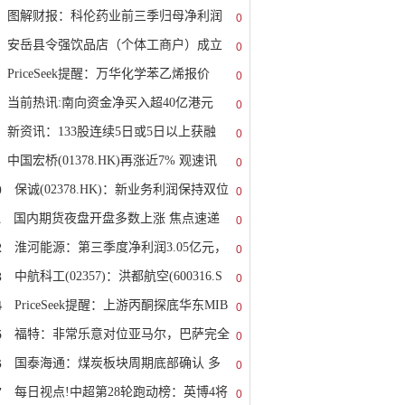
图解财报：科伦药业前三季归母净利润
0
安岳县令强饮品店（个体工商户）成立
0
PriceSeek提醒：万华化学苯乙烯报价
0
当前热讯:南向资金净买入超40亿港元
0
新资讯：133股连续5日或5日以上获融
0
中国宏桥(01378.HK)再涨近7% 观速讯
0
0
保诚(02378.HK)：新业务利润保持双位
0
1
国内期货夜盘开盘多数上涨 焦点速递
0
2
淮河能源：第三季度净利润3.05亿元，
0
3
中航科工(02357)：洪都航空(600316.S
0
4
PriceSeek提醒：上游丙酮探底华东MIB
0
5
福特：非常乐意对位亚马尔，巴萨完全
0
6
国泰海通：煤炭板块周期底部确认 多
0
7
每日视点!中超第28轮跑动榜：英博4将
0