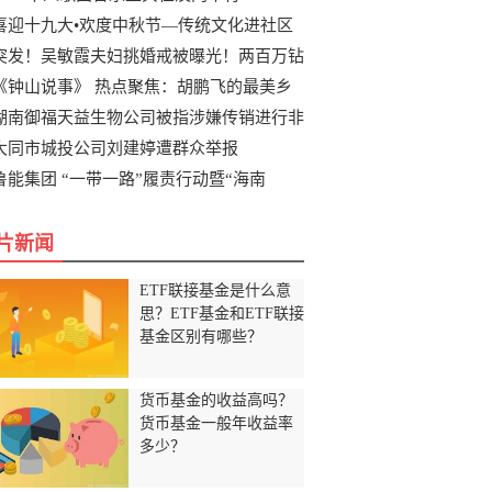
喜迎十九大•欢度中秋节—传统文化进社区
突发！吴敏霞夫妇挑婚戒被曝光！两百万钻
《钟山说事》 热点聚焦：胡鹏飞的最美乡
湖南御福天益生物公司被指涉嫌传销进行非
大同市城投公司刘建婷遭群众举报
鲁能集团 “一带一路”履责行动暨“海南
片新闻
ETF联接基金是什么意
思？ETF基金和ETF联接
基金区别有哪些？
货币基金的收益高吗？
货币基金一般年收益率
多少？