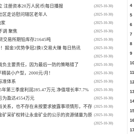
4
 注册资本20万人民币|每日播报
(2025-10-30)
社区走访慰问辖区老年人
(2025-10-30)
5
独家
(2025-10-30)
6
下调 聚焦
(2025-10-30)
7
货交易所期铅库存21645吨
(2025-10-30)
8
！掘金3优势争冠2换1交易大赚 每日热讯
(2025-10-30)
9
(2025-10-30)
1
我负主要责任，因为最后一防的策略错了
(2025-10-30)
1
35平精装小户型，2000元/月！
(2025-10-30)
标准体系
(2025-10-30)
1
年第三季度利润285.47万元 净值增长率7.7%
(2025-10-30)
1
为盈达4554万元
(2025-10-30)
1
有关系，也不存在未按要求披露事项情形，不存
(2025-10-30)
1
金矿采矿权转让永金矿业的公示的资源储量为原
(2025-10-30)
1
任公司在主管部门备案的龙头山金矿资源储量
(2025-10-30)
1