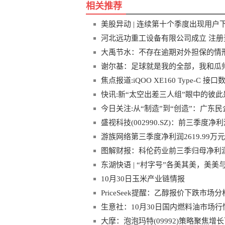
相关推荐
美股异动 | 连续第十个季度出现用户下滑
河北远功重工设备有限公司成立 注册资
大禹节水：不存在逾期对外担保的情形
谢尔基：足球就是我的全部，我和瓜
焦点报道:iQOO XE160 Type-C
快讯:新“太空出差三人组”眼中的彼
今日关注:从“制造”到“创造”：广东
盛视科技(002990.SZ)：前三季度净利润
游族网络第三季度净利润2619.99万元，
图解财报：科伦药业前三季归母净利润12
东湖快语 | “村字号”各美其美，美美
10月30日玉米产业链情报
PriceSeek提醒：乙醇报价下跌市场分
生意社：10月30日国内燃料油市场行
大摩：泡泡玛特(09992)策略聚焦