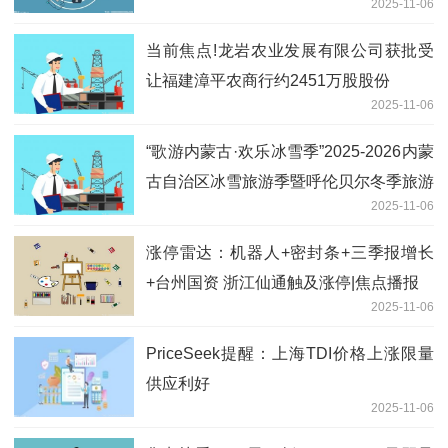
2025-11-06
当前焦点!龙岩农业发展有限公司获批受
让福建漳平农商行约2451万股股份
2025-11-06
“歌游内蒙古·欢乐冰雪季”2025-2026内蒙
古自治区冰雪旅游季暨呼伦贝尔冬季旅游
2025-11-06
启动仪式在根河市举行
涨停雷达：机器人+密封条+三季报增长
+台州国资 浙江仙通触及涨停|焦点播报
2025-11-06
PriceSeek提醒：上海TDI价格上涨限量
供应利好
2025-11-06