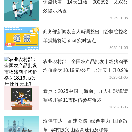
焦点快看：14天11板！000592，又双叒
叕提示风险……
2025-11-06
商务部新闻发言人就调整出口管制管控名
单措施答记者问 实时焦点
2025-11-05
农业农村部：全国农产品批发市场猪肉平
均价格为18.19元/公斤 比昨天上升0.9%
2025-11-05
动态
看点：2025中国（海南）九人排球邀请
赛将开赛 11支队伍参与角逐
2025-11-05
涨停雷达：高速公路+绿色电力+国企改
革+乡村振兴 山西高速触及涨停