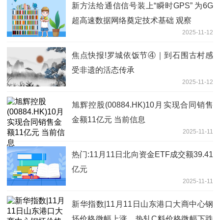
新方法给通信信号装上“瞬时GPS” 为6G
超高速数据网络奠定技术基础 观察
2025-11-12
焦点快报!罗城依饭节④｜到石围古村感
受非遗的活态传承
2025-11-12
旭辉控股(00884.HK)10月实现合同销售
金额11亿元 当前信息
2025-11-11
热门:11月11日北向资金ETF成交额39.41
亿元
2025-11-11
新华指数|11月11日山东港口大商中心钢
坯价格微幅上涨、热轧C料价格微幅下跌