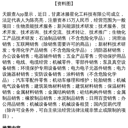
【资料图】
天眼查App显示，近日，甘肃冰滕星化工科技有限公司成立，
法定代表人为陈亮亮，注册资本15万人民币，经营范围为一般
项目：生物质能技术服务；新兴能源技术研发；技术服务、技
术开发、技术咨询、技术交流、技术转让、技术推广；生物化
工产品技术研发；石油制品销售（不含危险化学品）；润滑油
销售；互联网销售（除销售需要许可的商品）；新材料技术研
发；专用化学产品销售（不含危险化学品）；消防器材销售；
办公设备销售；电器辅件销售；五金产品零售；劳动保护用品
销售；电线、电缆经营；机械零件、零部件销售；泵及真空设
备销售；环境保护专用设备销售；电力电子元器件销售；电力
设施器材销售；安防设备销售；涂料销售（不含危险化学
品）；汽车零配件零售；机动车修理和维护；轮胎销售；机械
电气设备销售；建筑装饰材料销售；建筑材料销售；保温材料
销售；金属材料销售；金属结构销售；砼结构构件销售；金属
制品销售；橡胶制品销售；水泥制品销售；日用百货销售；办
公用品销售；机械设备销售；机械设备租赁；国内贸易代理
（除许可业务外，可自主依法经营法律法规非禁止或限制的项
目）。