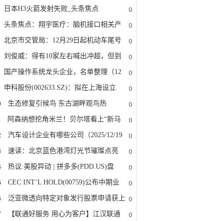
日本H3火箭发射失败_头条焦点
0
头条焦点：翔宇医疗：脑机接口相关产
0
北京市交管局：12月29日起机动车尾号
0
刘俊威：得有10家左右喊出冲超，但到
0
国产操作系统龙头企业，名单整理（12
0
申科股份(002633.SZ)：拟在上海设立
0
0
生态修复引候鸟 东古湖畔观鸟热
0
1
阿森纳想挖角米兰！贝尔塔看上“新马
0
2
汽车设计企业有哪些公司（2025/12/19
0
3
速读：北京蓝色港湾灯光节璀璨点亮
0
4
热议:美股异动 | 拼多多(PDD.US)盘
0
5
CEC INT‘L HOLD(00759)公布中期业
0
6
泛亚微透向特定对象发行股票申请获上
0
7
【联通好服务 用心为客户】江汉联通
0