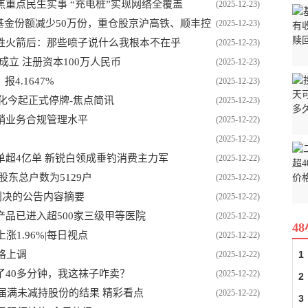
重点民生实事 “充电桩”实现网络全覆盖
(2025-12-23)
F基金份额减少50万份，重仓股京沪高铁、顺丰控
(2025-12-23)
胜火箭后：那些喷子说什么我根本不在乎
(2025-12-23)
立 注册资本100万人民币
(2025-12-23)
4.1647%
(2025-12-23)
文化今起正式停牌-焦点简讯
(2025-12-23)
销业务合规管理水平
(2025-12-22)
(2025-12-22)
超4亿单 新锐白领成垂钓消费主力军
(2025-12-22)
股东总户数为5129户
(2025-12-22)
判决的公告内容摘要
(2025-12-22)
品已进入超500家三级甲等医院
(2025-12-22)
4
上涨1.96%|每日视点
(2025-12-22)
价格上调
1
(2025-12-22)
了40多分钟，我这袜子咋卖？
(2025-12-22)
2
时间届满未减持股份的结果 精彩看点
(2025-12-22)
3