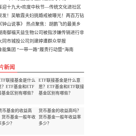
喜迎十九大•欢度中秋节—传统文化进社区
突发！吴敏霞夫妇挑婚戒被曝光！两百万钻
《钟山说事》 热点聚焦：胡鹏飞的最美乡
湖南御福天益生物公司被指涉嫌传销进行非
大同市城投公司刘建婷遭群众举报
鲁能集团 “一带一路”履责行动暨“海南
片新闻
ETF联接基金是什么意
思？ETF基金和ETF联接
基金区别有哪些？
货币基金的收益高吗？
货币基金一般年收益率
多少？