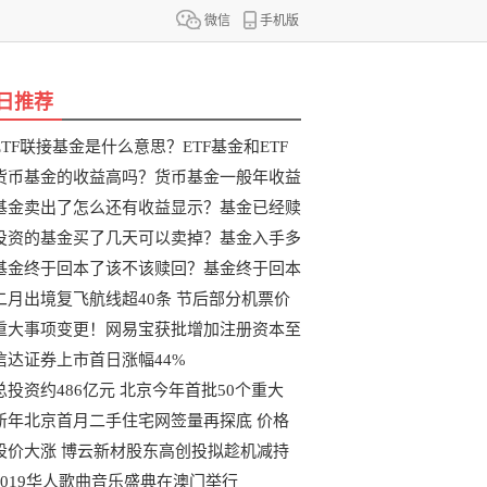
微信
手机版
日推荐
ETF联接基金是什么意思？ETF基金和ETF
联
货币基金的收益高吗？货币基金一般年收益
基金卖出了怎么还有收益显示？基金已经赎
投资的基金买了几天可以卖掉？基金入手多
基金终于回本了该不该赎回？基金终于回本
二月出境复飞航线超40条 节后部分机票价
重大事项变更！网易宝获批增加注册资本至
信达证券上市首日涨幅44%
总投资约486亿元 北京今年首批50个重大
新年北京首月二手住宅网签量再探底 价格
股价大涨 博云新材股东高创投拟趁机减持
2019华人歌曲音乐盛典在澳门举行