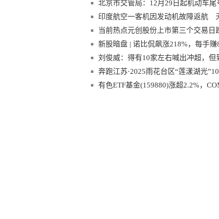
北京市交管局：12月29日起机动车尾
印度航空一客机因发动机故障返航 
当前热点元创股份上市第三个交易日跌5
新股暗盘 | 诺比侃飙涨218%，每手
刘俊威：得有10家左右喊出冲超，但
奔跑江苏·2025雨花台区“莲漾湖光”10
有色ETF基金(159880)涨超2.2%