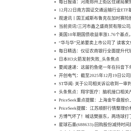
每日报道：河南郑州上街区住建局聚焦
12月22日南方国证交通运输行业ET
股、中远海控_每日播报
观速讯丨国王威斯布鲁克在加时赛险
当前资讯!三河市鑫之盛商贸有限公司成
美国10年期国债收益率涨1.76个基点，报
“华与华”兄弟要卖上市公司了 读客
每日精选：仪征农商银行全面提升代
日本H3火箭发射失败_头条焦点
要闻速递：这届钓鱼佬一年在抖音下单
开创电气：截至2025年12月19日公司
ST华闻: 关于公司相关诉讼收到一审
头条焦点：翔宇医疗：脑机接口相关产
PriceSeek重点提醒：上海金午盘报价
PriceSeek提醒：江苏顺酐行情整理
方博气坏了！喊话樊振东，两场球打
星球石墨(688633):回购股份减持