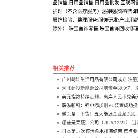
品销售;日用品销售;日用品批发;互联
护理（不含医疗服务）;服装服饰零售;
服饰检验、整理服务;服饰研发;产业用
除外）;珠宝首饰零售;珠宝首饰回收修
关键词
法定代表人为汪年顺
天眼
相关推荐
广州萌娃生活用品有限公司成立 注册
河北建投新能源公司增资至69.9亿，
美元指数持续走弱，离岸人民币兑美元升破
联泓新科：锂电添加剂VC装置成功投
微头条丨干货！五大能源企业龙头股，收好
哪些是果蔬汁公司（2025/12/22）-
日本第17次核污染水排海结束 焦点要